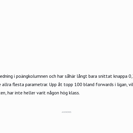
nledning i poängkolumnen och har såhär långt bara snittat knappa 
 allra flesta parametrar. Upp åt topp 100 bland forwards i ligan, v
n, har inte heller varit någon hög klass.
ANNONS