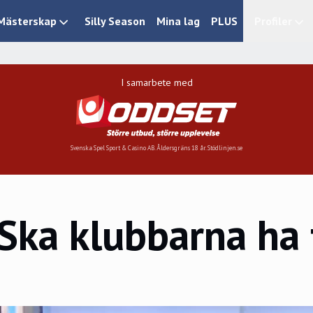
Mästerskap
Silly Season
Mina lag
PLUS
Profiler
I samarbete med
Svenska Spel Sport & Casino AB. Åldersgräns 18 år. Stödlinjen.se
Ska klubbarna ha