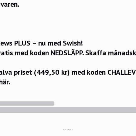
svaren.
ews PLUS – nu med Swish!
ratis med koden NEDSLÄPP.
Skaffa månadsko
halva priset (449,50 kr) med koden CHALLE
här.
ANNONS