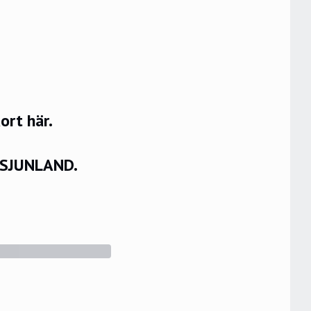
rt här.
VSJUNLAND.