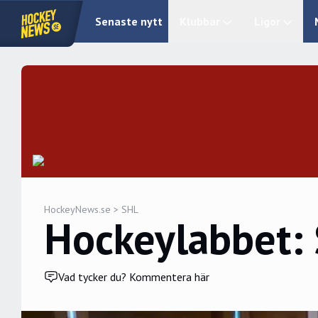
Senaste nytt
Klubbar
Ligor
HockeyNews.se
>
SHL
Hockeylabbet: 
Vad tycker du? Kommentera här