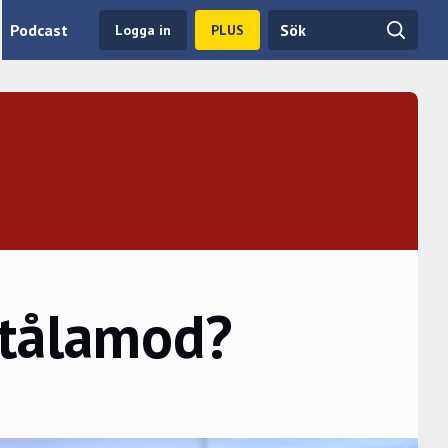
Podcast
Logga in
PLUS
 tålamod?