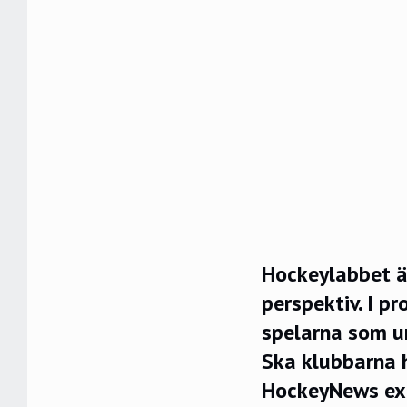
Hockeylabbet ä
perspektiv. I p
spelarna som un
Ska klubbarna 
HockeyNews exp