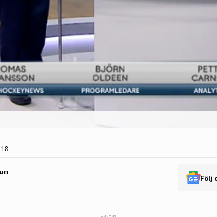
018
son
Följ 
ANNONS