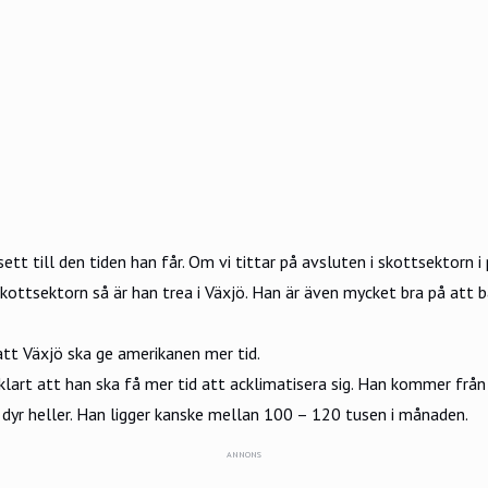
sett till den tiden han får. Om vi tittar på avsluten i skottsektorn 
skottsektorn så är han trea i Växjö. Han är även mycket bra på att bära
tt Växjö ska ge amerikanen mer tid.
 klart att han ska få mer tid att acklimatisera sig. Han kommer från 
t dyr heller. Han ligger kanske mellan 100 – 120 tusen i månaden.
ANNONS