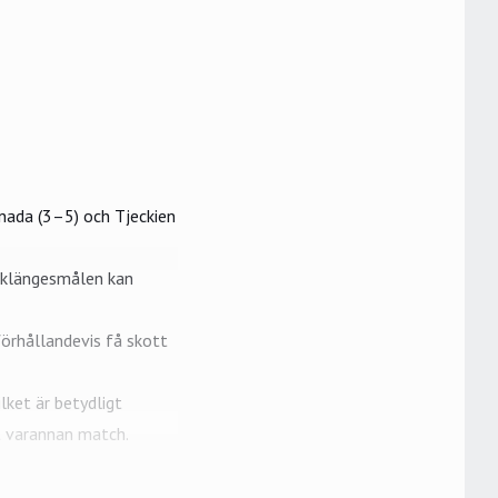
ada (3–5) och Tjeckien
baklängesmålen kan
förhållandevis få skott
ket är betydligt
at varannan match.