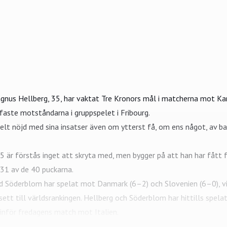
gnus Hellberg
, 35, har vaktat
Tre Kronors
mål i matcherna mot Kan
ffaste motståndarna i gruppspelet i Fribourg.
 helt nöjd med sina insatser även om ytterst få, om ens något, av 
 är förstås inget att skryta med, men bygger på att han har fått 
 31 av de 40 puckarna.
id Söderblom
har spelat mot Danmark (6–2) och Slovenien (6–0), vil
ett till världsrankingen. Hellberg och Söderblom har hittills spel
nför fredagens match mot Italien.