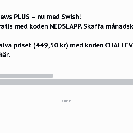
ews PLUS – nu med Swish!
ratis med koden NEDSLÄPP.
Skaffa månadsko
halva priset (449,50 kr) med koden CHALLE
här.
ANNONS