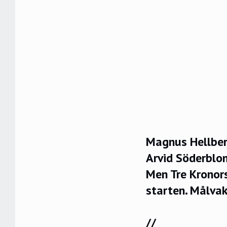
Magnus Hellberg
Arvid Söderblom
Men Tre Kronors
starten. Målva
//