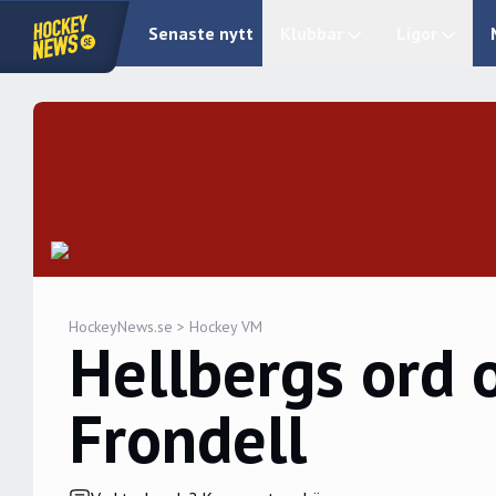
Senaste nytt
Klubbar
Ligor
HockeyNews.se
>
Hockey VM
Hellbergs ord
Frondell