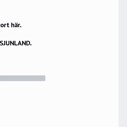
rt här.
VSJUNLAND.