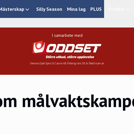
Mästerskap
Silly Season
Mina lag
PLUS
Profiler
I samarbete med
Svenska Spel Sport & Casino AB. Åldersgräns 18 år. Stödlinjen.se
 om målvaktskamp