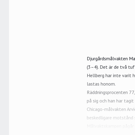
Djurgårdsmålvakten
Ma
(3–4). Det är de två tu
Hellberg har inte varit
lastas honom.
Räddningsprocenten 77,5
på sig och han har tagit
Chicago-målvakten
Arv
beskedligare motstånd s
Målvaktskampen pågår i