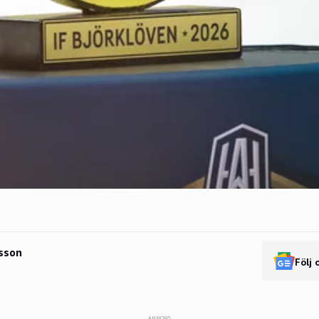
sson
Följ 
ANNONS