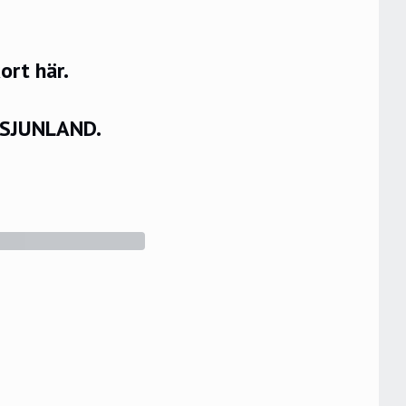
rt här.
VSJUNLAND.