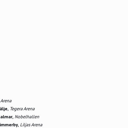
i Arena
lje,
Tegera Arena
Kalmar,
Nobelhallen
Vimmerby,
Liljas Arena