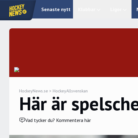
Senaste nytt
Klubbar
Ligor
HockeyNews.se
>
HockeyAllsvenskan
Här är spelsch
Vad tycker du? Kommentera här