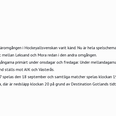
miäromgången i
Hockeyallsvenskan
varit känd. Nu är hela spelschem
yt mellan Leksand och Mora redan i den andra omgången.
ångarna primärt under onsdagar och fredagar. Under mellandagarna
nd ställs mot AIK och Västerås.
 spelas den 18 september och samtliga matcher spelas klockan 1
där är nedsläpp klockan 20 på grund av Destination Gotlands tidt