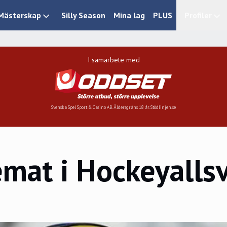
Mästerskap
Silly Season
Mina lag
PLUS
Profiler
I samarbete med
Svenska Spel Sport & Casino AB. Åldersgräns 18 år. Stödlinjen.se
emat i Hockeyalls