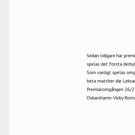
Sedan tidigare har pre
spelas det första derb
Som vanligt spelas omg
heta matcher där Leksa
Premiäromgången 26/27
Oskarshamn-Visby Roma, 