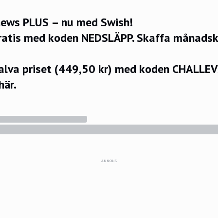
ews PLUS – nu med Swish!
ratis med koden NEDSLÄPP.
Skaffa månadsko
halva priset (449,50 kr) med koden CHALLE
här.
ANNONS