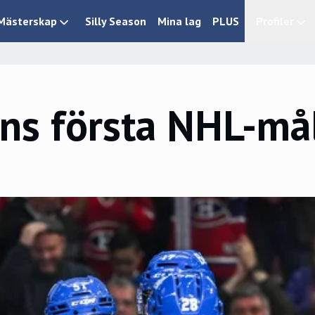
Mästerskap
Silly Season
Mina lag
PLUS
Profiler
ens första NHL-må