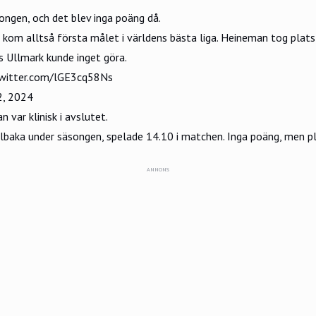
ongen, och det blev inga poäng då.
 kom alltså första målet i världens bästa liga. Heineman tog plats
us Ullmark kunde inget göra.
twitter.com/lGE3cq58Ns
2, 2024
var klinisk i avslutet.
lbaka under säsongen, spelade 14.10 i matchen. Inga poäng, men pl