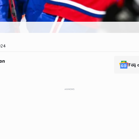
024
on
Följ 
ANNONS