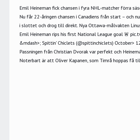
Emil Heineman fick chansen i fyra NHL-matcher förra säs
Nu får 22-åringen chansen i Canadiens från start – och nu
i slottet och drog till direkt. Nya Ottawa-målvakten Lin
Emil Heineman rips his first National League goal 🚨
pic.
&mdash>; Spittin' Chiclets (@spittinchiclets)
October> 1
Passningen från Christian Dvorak var perfekt och Heineman 
Noterbart är att Oliver Kapanen, som Timrå hoppas få til