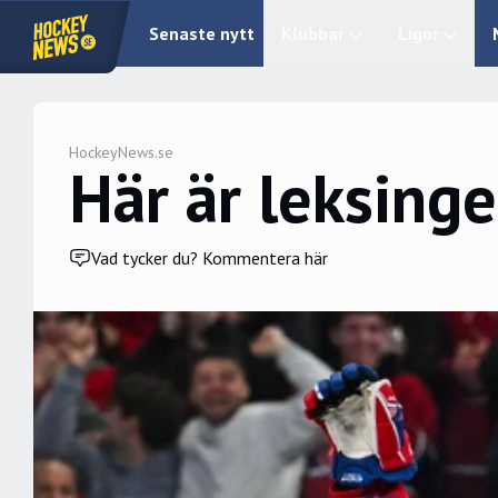
Senaste nytt
Klubbar
Ligor
HockeyNews.se
Här är leksing
Vad tycker du? Kommentera här