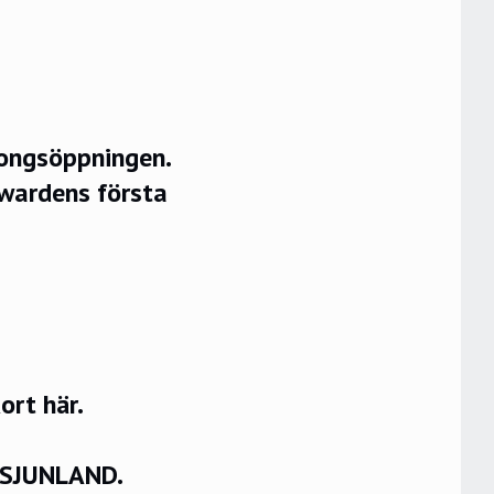
songsöppningen.
wardens första
rt här.
VSJUNLAND.