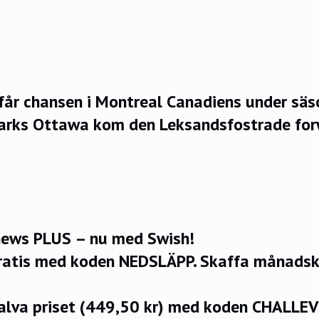
får chansen i Montreal Canadiens under sä
arks Ottawa kom den Leksandsfostrade for
ews PLUS – nu med Swish!
ratis med koden NEDSLÄPP.
Skaffa månadsko
halva priset (449,50 kr) med koden CHALLE