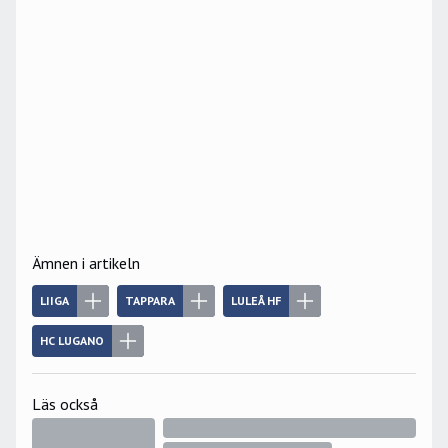
Ämnen i artikeln
LIIGA
TAPPARA
LULEÅ HF
HC LUGANO
Läs också