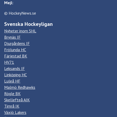
Mejl:
© HockeyNews.se
Svenska Hockeyligan
Nyheter inom SHL
Brynäs IF
Djurgårdens IF
Frölunda HC
Färjestad BK
HV71
Leksands IF
Linköping HC
Luleå HF
Malmö Redhawks
Rögle BK
Skellefteå AIK
Timrå IK
Växjö Lakers