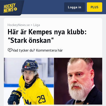
Logga in
PLUS
HockeyNews.se
>
Liiga
Här är Kempes nya klubb:
"Stark önskan"
Vad tycker du? Kommentera här