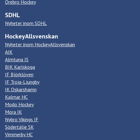
Örebro Hockey
SDHL
Nyheter inom SDHL
HockeyAllsvenskan
Nyheter inom HockeyAllsvenskan
AIK
Almtuna IS
BIK Karlskoga
IF Björklöven
IF Troja-Ljungby
IK Oskarshamn
Kalmar HC
Modo Hockey
Mora IK
Nybro Vikings IF
Södertälje SK
Vimmerby HC