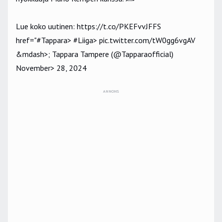
Lue koko uutinen:
https://t.co/PKEFvvJFFS
href="
#Tappara
>
#Liiga
>
pic.twitter.com/tW0gg6vgAV
&mdash>; Tappara Tampere (@Tapparaofficial)
November> 28, 2024