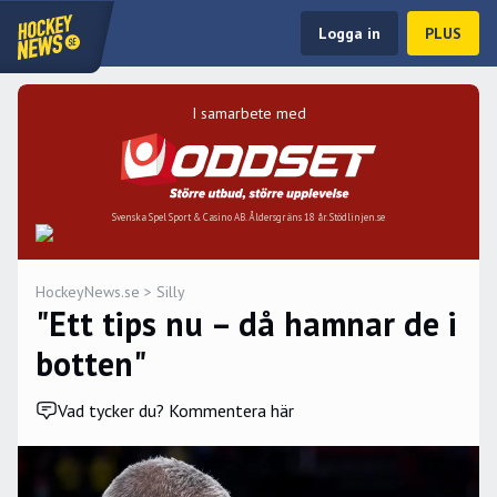
Logga in
PLUS
I samarbete med
Svenska Spel Sport & Casino AB. Åldersgräns 18 år. Stödlinjen.se
HockeyNews.se
>
Silly
"Ett tips nu – då hamnar de i
botten"
Vad tycker du? Kommentera här