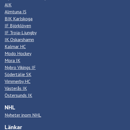
AIK
Almtuna IS
BIK Karlskoga
IF Björklöven
IF Troja-Ljungby
IK Oskarshamn
Kalmar HC
Modo Hockey
Mora IK
Nybro Vikings IF
Södertälje SK
Vimmerby HC
Västerås IK
Östersunds IK
NHL
Nyheter inom NHL
Länkar