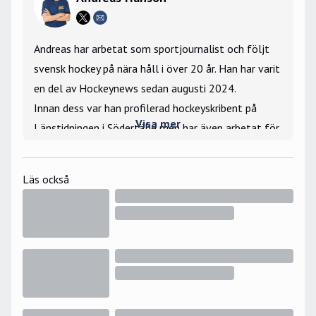
Andreas har arbetat som sportjournalist och följt
svensk hockey på nära håll i över 20 år. Han har varit
en del av Hockeynews sedan augusti 2024.
Innan dess var han profilerad hockeyskribent på
Visa mer
Länstidningen i Södertälje men har även arbetat för
Gefle Dagblad och Arbetarbladet, TT, Hockeypuls
och Gotlands Tidningar.
Läs också
Han har bevakat SHL, Hockeyallsvenskan, NHL, VM
och JVM och har under flera år även hörts som
kommentator i TV4 på matcher från
Hockeyallsvenskan samt SHL och SDHL.
Drivet ligger i att berätta nyheter eller skriva
nördiga reportage, personliga berättelser eller om
stora hockeyfrågor som rör ekonomi, elitlicens,