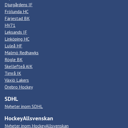
Djurgårdens IF
Frölunda HC
Färjestad BK
HV71
Leksands IF
Linköping HC
Luleå HF
Malmö Redhawks
Rögle BK
Skellefteå AIK
Timrå IK
Växjö Lakers
Örebro Hockey
SDHL
Nyheter inom SDHL
HockeyAllsvenskan
Nyheter inom HockeyAllsvenskan