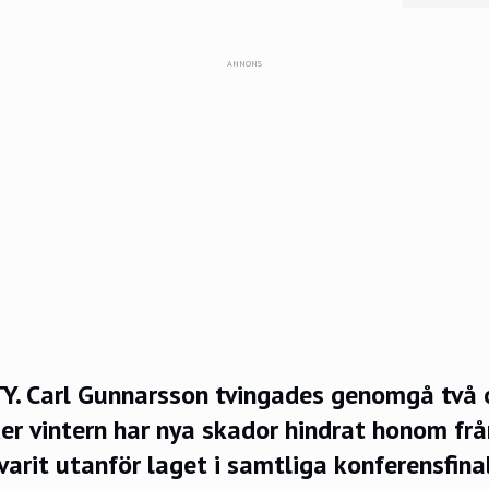
ANNONS
 Carl Gunnarsson tvingades genomgå två o
r vintern har nya skador hindrat honom frå
varit utanför laget i samtliga konferensfin