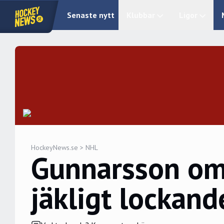
Senaste nytt
Klubbar
Ligor
HockeyNews.se
>
NHL
Gunnarsson om 
jäkligt lockand