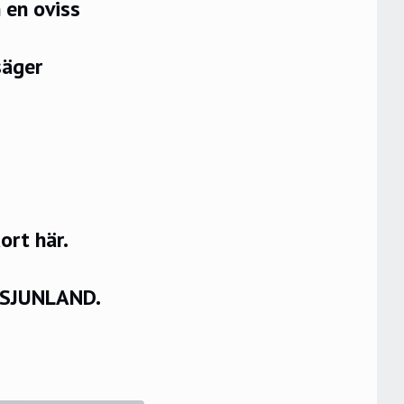
 en oviss
säger
rt här.
VSJUNLAND.