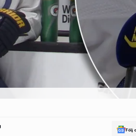
g
Följ 