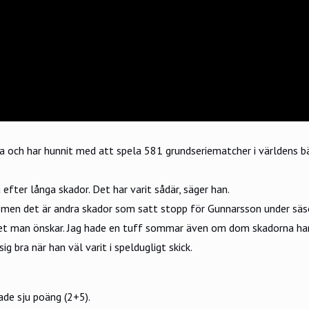
a och har hunnit med att spela 581 grundseriematcher i världens bä
 efter långa skador. Det har varit sådär, säger han.
men det är andra skador som satt stopp för Gunnarsson under säs
et man önskar. Jag hade en tuff sommar även om dom skadorna har kä
 bra när han väl varit i speldugligt skick.
ade sju poäng (2+5).