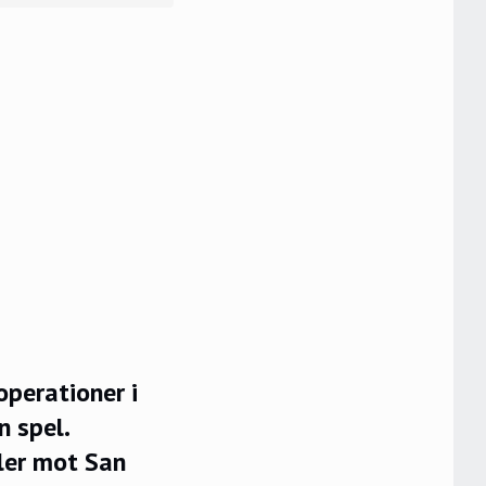
perationer i
n spel.
aler mot San