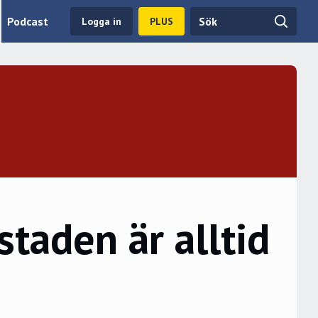
Podcast
Logga in
PLUS
taden är alltid