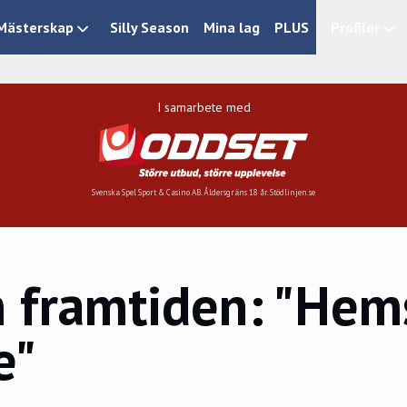
Mästerskap
Silly Season
Mina lag
PLUS
Profiler
I samarbete med
Svenska Spel Sport & Casino AB. Åldersgräns 18 år. Stödlinjen.se
framtiden: "Hems
e"