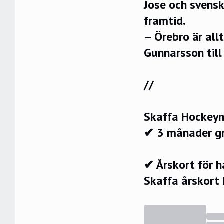
Jose och svensk
framtid.
– Örebro är all
Gunnarsson til
//
Skaffa Hockeyn
✔ 3 månader g
✔ Årskort för 
Skaffa årskort 