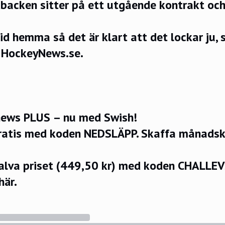
backen sitter på ett utgående kontrakt och
tid hemma så det är klart att det lockar ju, 
l HockeyNews.se.
ews PLUS – nu med Swish!
ratis med koden NEDSLÄPP.
Skaffa månadsko
halva priset (449,50 kr) med koden CHALLE
här.