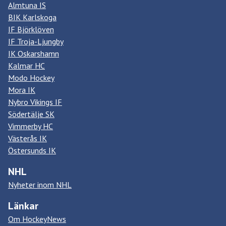
Almtuna IS
BIK Karlskoga
IF Björklöven
IF Troja-Ljungby
IK Oskarshamn
Kalmar HC
Modo Hockey
Mora IK
Nybro Vikings IF
Södertälje SK
Vimmerby HC
Västerås IK
Östersunds IK
NHL
Nyheter inom NHL
Länkar
Om HockeyNews