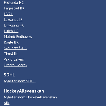
Frölunda HC
Färjestad BK
HV71
Leksands IF
Linköping HC
Luleå HF
Malmö Redhawks
Rögle BK
Skellefteå AIK
Timrå IK
Växjö Lakers
Örebro Hockey
SDHL
Nyheter inom SDHL
HockeyAllsvenskan
Nyheter inom HockeyAllsvenskan
AIK