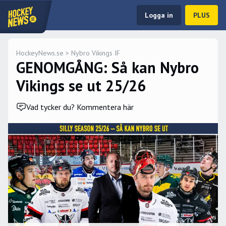
Logga in
PLUS
HockeyNews.se
>
Nybro Vikings IF
GENOMGÅNG: Så kan Nybro
Vikings se ut 25/26
Vad tycker du? Kommentera här