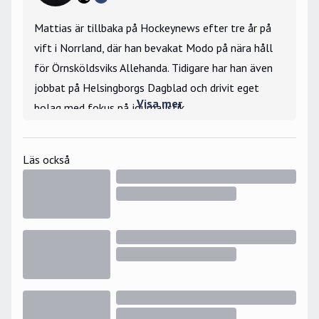
Mattias är tillbaka på Hockeynews efter tre år på
vift i Norrland, där han bevakat Modo på nära håll
för Örnsköldsviks Allehanda. Tidigare har han även
jobbat på Helsingborgs Dagblad och drivit eget
Visa mer
bolag med fokus på journalistik.
Stort intresse för silly season och lägger stort
fokus på att berätta om mer än det som händer ute
Läs också
på isen. Bevakade Hockey-VM 2019 på plats i
Bratislava samt JVM 2025 i Ottawa för
Hockeynews räkning.
Största hockeyminne: Nicklas Lidströms OS-
avgörande 2006.