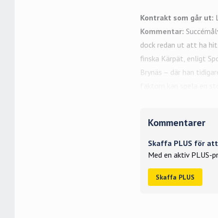
Kontrakt som går ut:
Kommentar:
Succémålva
dock redan ut att ha hi
finska Kärpät, enligt Sp
Brynäs – där han tidig
faktorn kan spela en sto
Kommentarer
Skaffa PLUS för a
Med en aktiv PLUS-pr
Skaffa PLUS