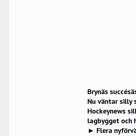
Brynäs succésäs
Nu väntar silly
Hockeynews sill
lagbygget och 
► Flera nyförvä