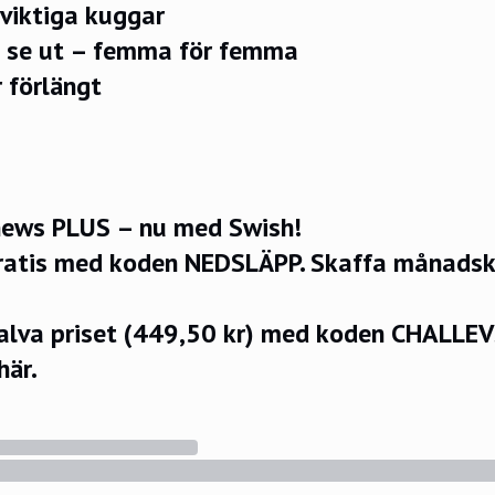
viktiga kuggar
 se ut – femma för femma
 förlängt
ews PLUS – nu med Swish!
ratis med koden NEDSLÄPP.
Skaffa månadsko
halva priset (449,50 kr) med koden CHALLE
här.