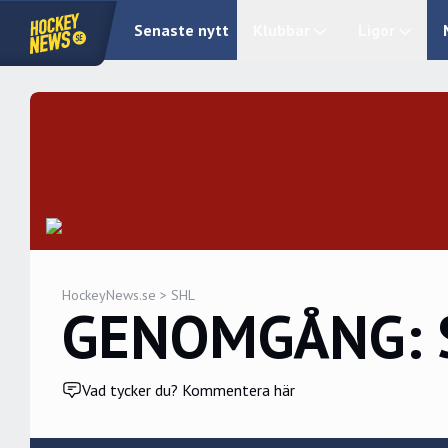
Senaste nytt
Klubbar
Ligor
HockeyNews.se
>
SHL
GENOMGÅNG: Så
Vad tycker du? Kommentera här