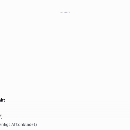
ANNONS
akt
7)
enligt Aftonbladet)