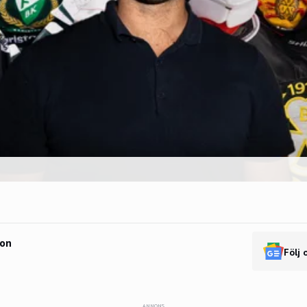
son
Följ 
ANNONS