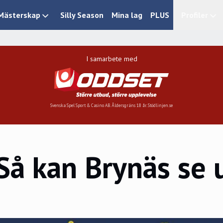
Mästerskap
Silly Season
Mina lag
PLUS
Profiler
I samarbete med
Svenska Spel Sport & Casino AB. Åldersgräns 18 år. Stödlinjen.se
 kan Brynäs se 