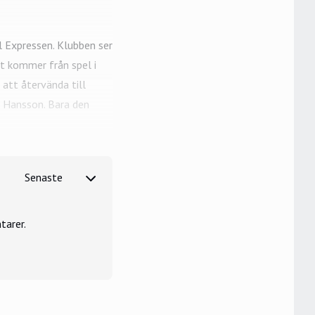
l Expressen. Klubben ser
t kommer från spel i
 att återvända till
 Hansson. Bara den
tarer.