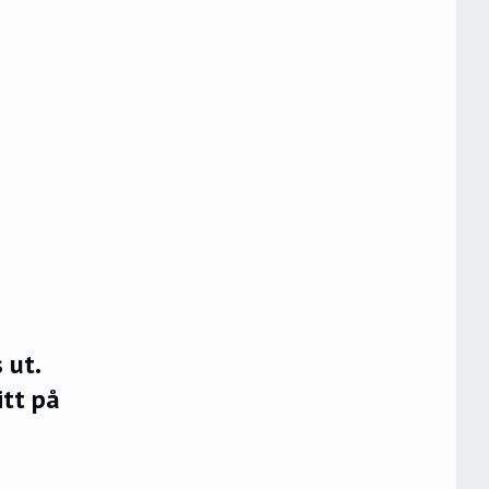
 ut.
itt på