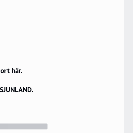
rt här.
VSJUNLAND.