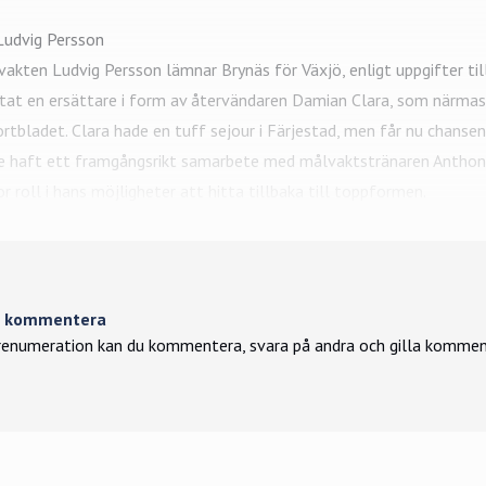
Ludvig Persson
kten Ludvig Persson lämnar Brynäs för Växjö, enligt uppgifter til
ttat en ersättare i form av återvändaren Damian Clara, som närmas
ortbladet. Clara hade en tuff sejour i Färjestad, men får nu chansen
are haft ett framgångsrikt samarbete med målvaktstränaren Anthon
r roll i hans möjligheter att hitta tillbaka till toppformen.
tt kommentera
enumeration kan du kommentera, svara på andra och gilla kommen