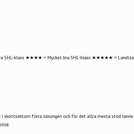
ra SHL-klass
★★★★
= Mycket bra SHL-klass
★★★★★
= Landsla
t i skottsektorn förra säsongen och för det allra mesta stod Janne
ltid.