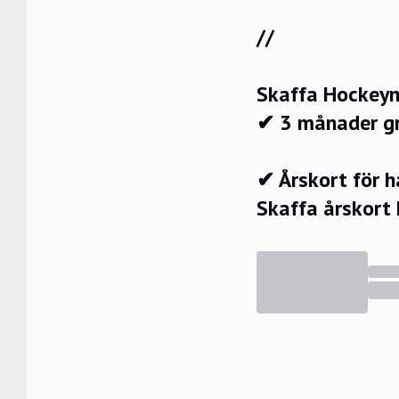
//
Skaffa Hockeyn
✔ 3 månader g
✔ Årskort för 
Skaffa årskort 