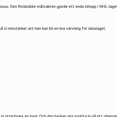
isuo. Den finländske målvakten gjorde ett enda inhopp i NHL-laget
å vi misstänker att han kan bli en bra värvning för dalalaget.
t in ytterligare en back. Och den backen ska smälta in på ett obemä