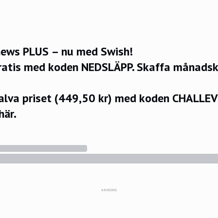
ews PLUS – nu med Swish!
ratis med koden NEDSLÄPP.
Skaffa månadsko
halva priset (449,50 kr) med koden CHALLE
här.
ANNONS