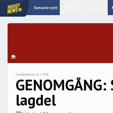
Senaste nytt
Klubbar
Ligor
HockeyNews.se
>
SHL
GENOMGÅNG: Så
lagdel