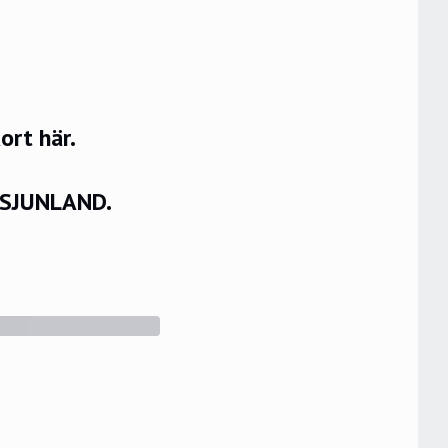
rt här.
VSJUNLAND.