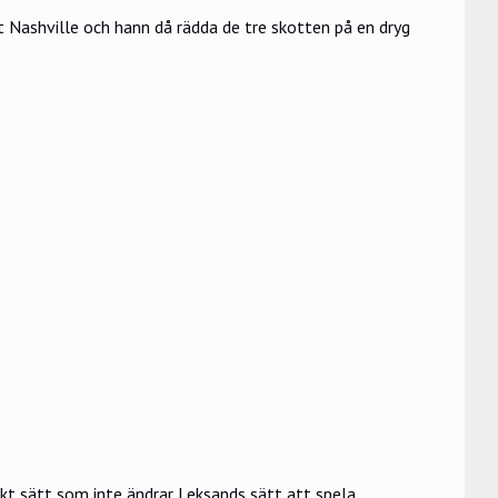
 Nashville och hann då rädda de tre skotten på en dryg
rkt sätt som inte ändrar Leksands sätt att spela.