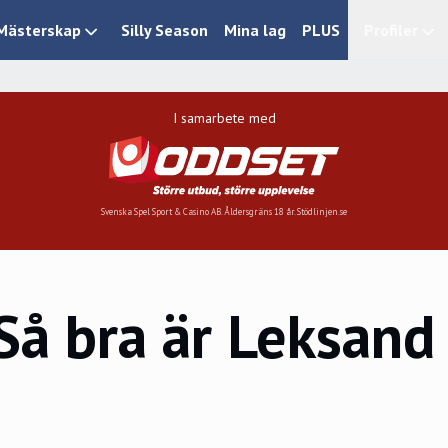
Mästerskap
Silly Season
Mina lag
PLUS
Profiler
I samarbete med
Svenska Spel Sport & Casino AB. Åldersgräns 18 år. Stödlinjen.se
 bra är Leksand –