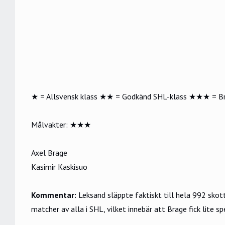
★
= Allsvensk klass
★★
= Godkänd SHL-klass
★★★
= B
Målvakter:
★★★
Axel Brage
Kasimir Kaskisuo
Kommentar:
Leksand släppte faktiskt till hela 992 skot
matcher av alla i SHL, vilket innebär att Brage fick lite spe