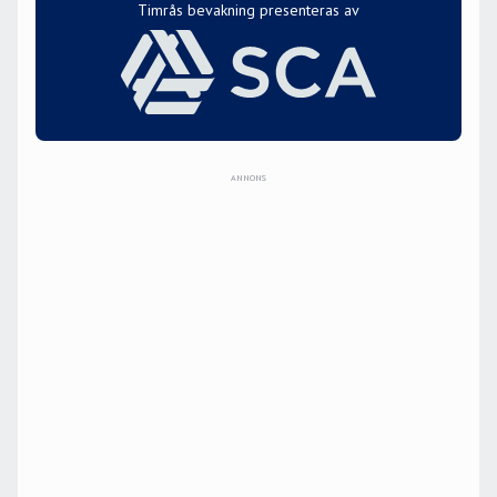
Timrås bevakning presenteras av