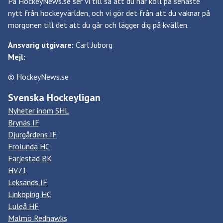
På HockeyNews.se ser vi till så att du har koll på senaste
nytt från hockeyvärlden, och vi gör det från att du vaknar på
morgonen till det att du går och lägger dig på kvällen.
Ansvarig utgivare:
Carl Juborg
Mejl:
© HockeyNews.se
Svenska Hockeyligan
Nyheter inom SHL
Brynäs IF
Djurgårdens IF
Frölunda HC
Färjestad BK
HV71
Leksands IF
Linköping HC
Luleå HF
Malmö Redhawks