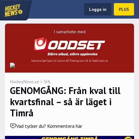
Logga in
PLUS
I samarbete med
Svenska Spel Sport & Casino AB. Åldersgräns 18 år. Stödlinjen.se
HockeyNews.se
>
SHL
GENOMGÅNG: Från kval till
kvartsfinal – så är läget i
Timrå
Vad tycker du? Kommentera här