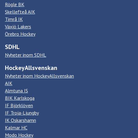
Rögle BK
Skellefteå AIK
Timrå IK
Växjö Lakers
Örebro Hockey
SDHL
Nyheter inom SDHL
HockeyAllsvenskan
Nyheter inom HockeyAllsvenskan
AIK
Almtuna IS
BIK Karlskoga
IF Björklöven
IF Troja-Ljungby
IK Oskarshamn
Kalmar HC
Modo Hockey