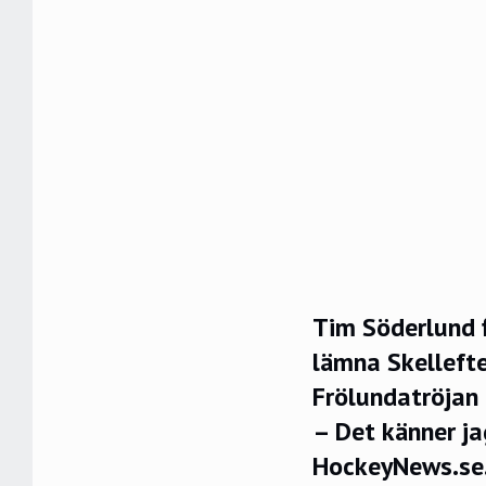
Tim Söderlund f
lämna Skellefte
Frölundatröjan 
– Det känner jag
HockeyNews.se