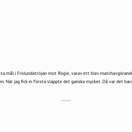
sta mål i Frölundatröjan mot Rögle, varav ett blev matchavgörand
en. När jag fick in första släppte det ganska mycket. Då var det bar
ANNONS