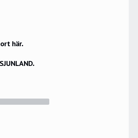
rt här.
VSJUNLAND.