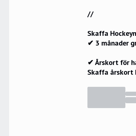
//
Skaffa Hockeyn
✔ 3 månader g
✔ Årskort för 
Skaffa årskort 