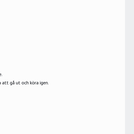
e.
a att gå ut och köra igen.