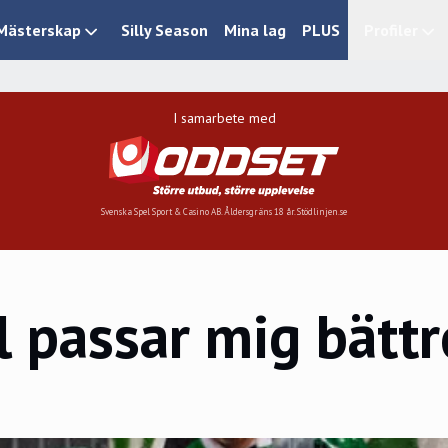
Mästerskap
Silly Season
Mina lag
PLUS
Profiler
I samarbete med
Svenska Spel Sport & Casino AB. Åldersgräns 18 år. Stödlinjen.se
l passar mig bättr