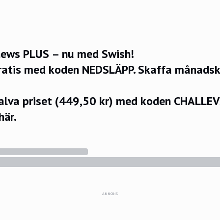
ews PLUS – nu med Swish!
ratis med koden NEDSLÄPP.
Skaffa månadsko
halva priset (449,50 kr) med koden CHALLE
här.
ANNONS