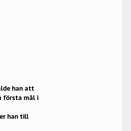
alde han att
å första mål i
r han till