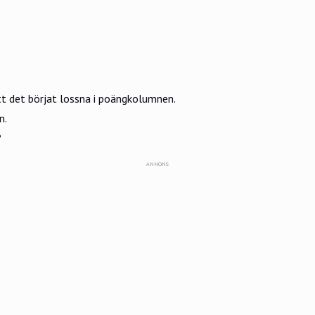
tt det börjat lossna i poängkolumnen.
n.
?
ANNONS