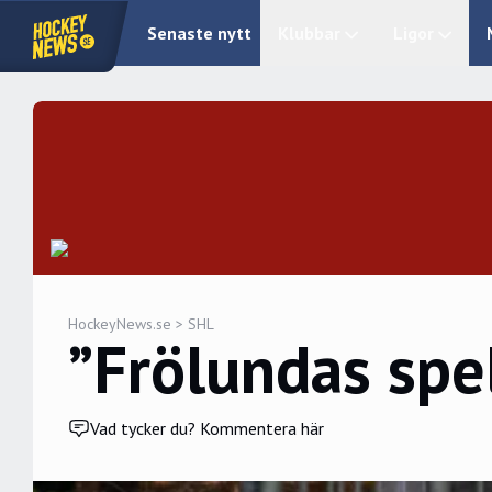
Senaste nytt
Klubbar
Ligor
HockeyNews.se
>
SHL
”Frölundas spe
Vad tycker du? Kommentera här