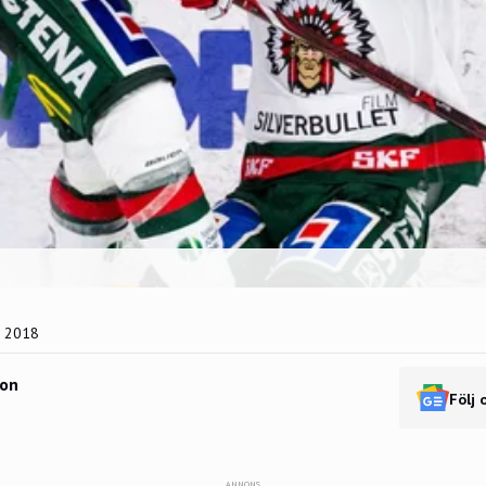
r 2018
son
Följ 
ANNONS