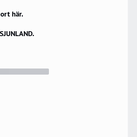
rt här.
VSJUNLAND.