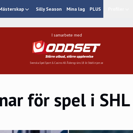
Mästerskap
Silly Season
Mina lag
PLUS
Profiler
I samarbete med
Svenska Spel Sport & Casino AB. Åldersgräns 18 år. Stödlinjen.se
ar för spel i SHL