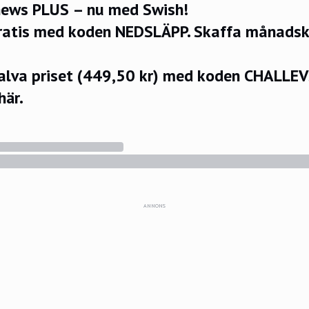
ews PLUS – nu med Swish!
ratis med koden NEDSLÄPP.
Skaffa månadsko
halva priset (449,50 kr) med koden CHALLE
här.
ANNONS