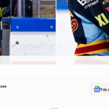
sson
Följ 
ANNONS