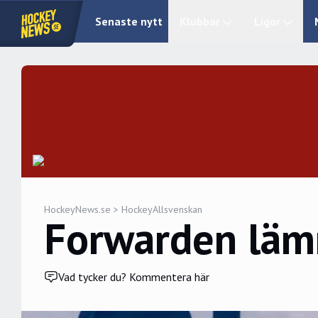
Senaste nytt
Klubbar
Ligor
HockeyNews.se
>
HockeyAllsvenskan
Forwarden lämn
Vad tycker du? Kommentera här