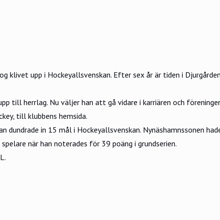
og klivet upp i Hockeyallsvenskan. Efter sex år är tiden i Djurgård
upp till herrlag. Nu väljer han att gå vidare i karriären och förening
ckey, till klubbens
hemsida.
an dundrade in 15 mål i Hockeyallsvenskan. Nynäshamnssonen hade
spelare när han noterades för 39 poäng i grundserien.
L.