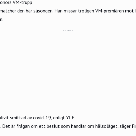
Kronors VM-trupp
matcher den här säsongen. Han missar troligen VM-premiären mot N
n.
ANNONS
ivit smittad av covid-19, enligt YLE.
. Det är frågan om ett beslut som handlar om hälsoläget, säger Fin