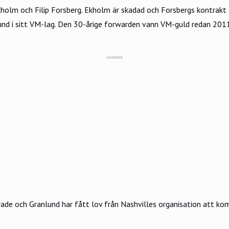
holm och Filip Forsberg. Ekholm är skadad och Forsbergs kontrakt l
nlund i sitt VM-lag. Den 30-årige forwarden vann VM-guld redan 201
ANNONS
e och Granlund har fått lov från Nashvilles organisation att komma