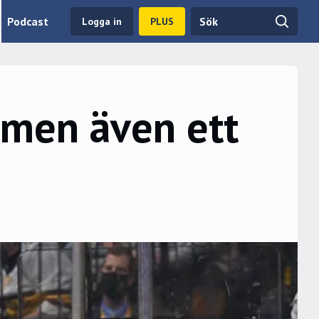
Podcast
Logga in
PLUS
 men även ett