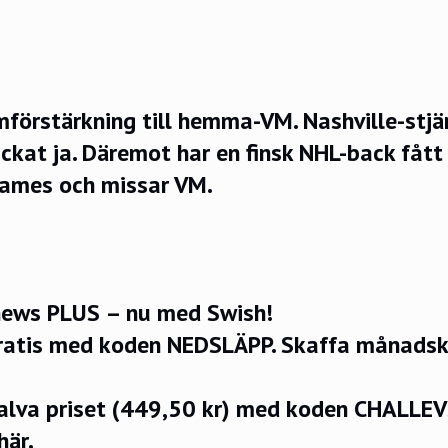
mförstärkning till hemma-VM. Nashville-stj
ckat ja. Däremot har en finsk NHL-back fått
Games och missar VM.
ews PLUS – nu med Swish!
ratis med koden NEDSLÄPP.
Skaffa månadsko
halva priset (449,50 kr) med koden CHALLE
här.