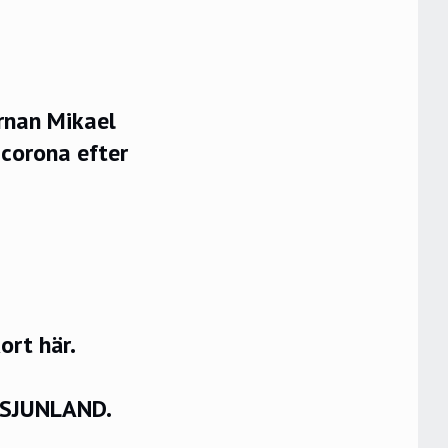
ärnan Mikael
 corona efter
rt här.
VSJUNLAND.