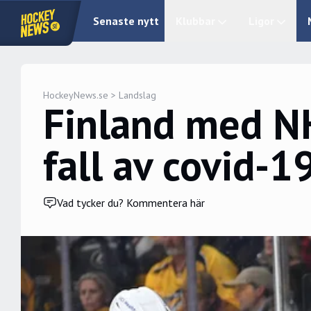
Senaste nytt
Klubbar
Ligor
HockeyNews.se
>
Landslag
Finland med NH
fall av covid-1
Vad tycker du? Kommentera här