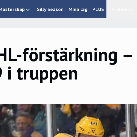
Mästerskap
Silly Season
Mina lag
PLUS
Profiler
L-förstärkning –
9 i truppen