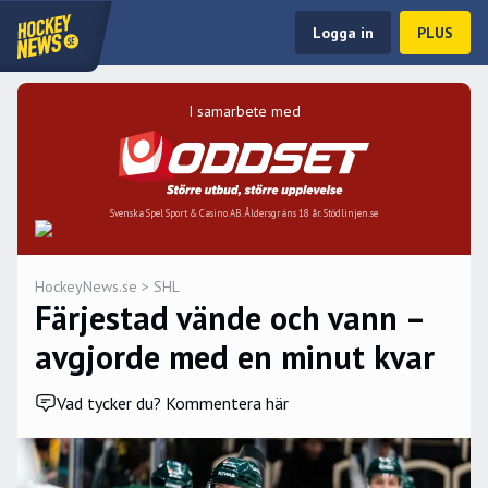
Logga in
PLUS
I samarbete med
Svenska Spel Sport & Casino AB. Åldersgräns 18 år. Stödlinjen.se
HockeyNews.se
>
SHL
Färjestad vände och vann –
avgjorde med en minut kvar
Vad tycker du? Kommentera här