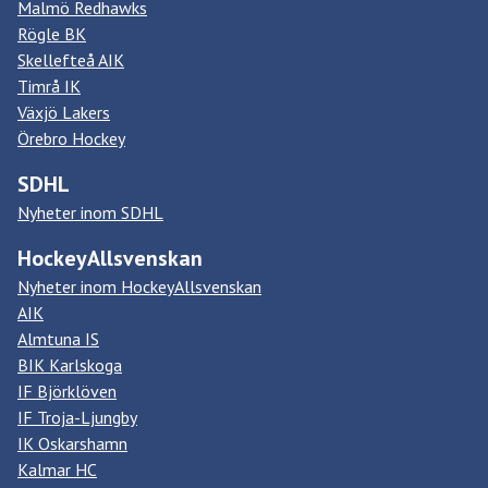
Malmö Redhawks
Rögle BK
Skellefteå AIK
Timrå IK
Växjö Lakers
Örebro Hockey
SDHL
Nyheter inom SDHL
HockeyAllsvenskan
Nyheter inom HockeyAllsvenskan
AIK
Almtuna IS
BIK Karlskoga
IF Björklöven
IF Troja-Ljungby
IK Oskarshamn
Kalmar HC