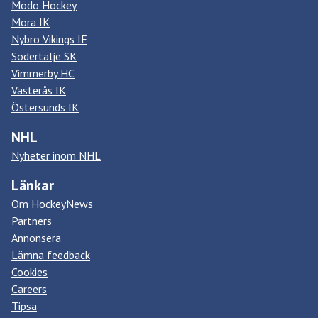
Modo Hockey
Mora IK
Nybro Vikings IF
Södertälje SK
Vimmerby HC
Västerås IK
Östersunds IK
NHL
Nyheter inom NHL
Länkar
Om HockeyNews
Partners
Annonsera
Lämna feedback
Cookies
Careers
Tipsa