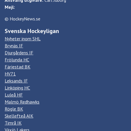
Mejl:
© HockeyNews.se
Svenska Hockeyligan
Nyheter inom SHL
Brynäs IF
Djurgårdens IF
Frölunda HC
Färjestad BK
HV71
Leksands IF
Linköping HC
Luleå HF
Malmö Redhawks
Rögle BK
Skellefteå AIK
Timrå IK
Växjö Lakers