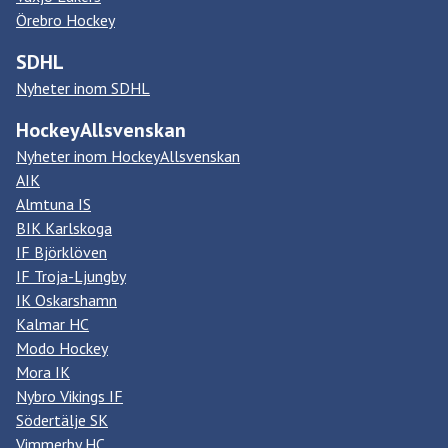
Örebro Hockey
SDHL
Nyheter inom SDHL
HockeyAllsvenskan
Nyheter inom HockeyAllsvenskan
AIK
Almtuna IS
BIK Karlskoga
IF Björklöven
IF Troja-Ljungby
IK Oskarshamn
Kalmar HC
Modo Hockey
Mora IK
Nybro Vikings IF
Södertälje SK
Vimmerby HC