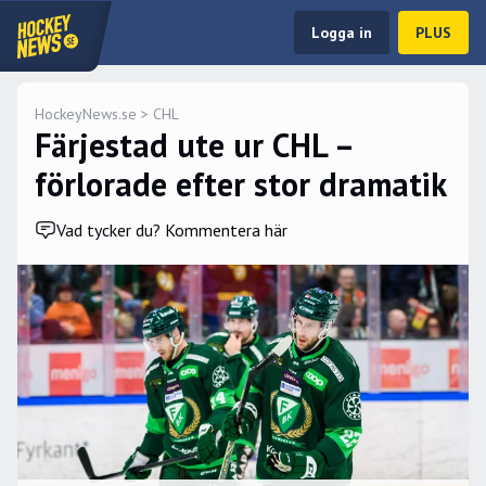
Logga in
PLUS
HockeyNews.se
>
CHL
Färjestad ute ur CHL –
förlorade efter stor dramatik
Vad tycker du? Kommentera här