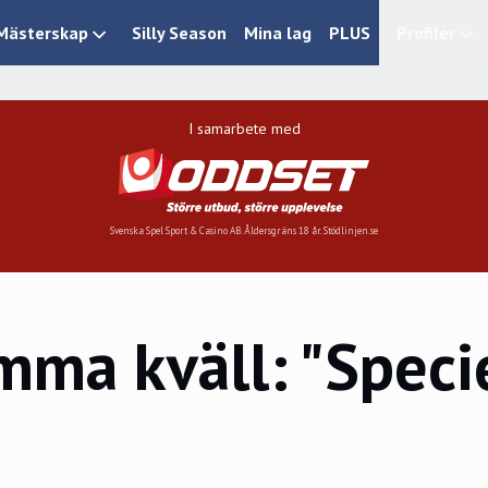
Mästerskap
Silly Season
Mina lag
PLUS
Profiler
I samarbete med
Svenska Spel Sport & Casino AB. Åldersgräns 18 år. Stödlinjen.se
mma kväll: "Speci