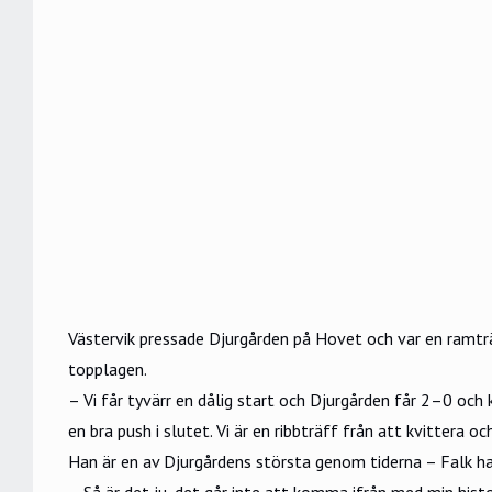
Västervik pressade Djurgården på Hovet och var en ramträ
topplagen.
– Vi får tyvärr en dålig start och Djurgården får 2–0 och 
en bra push i slutet. Vi är en ribbträff från att kvittera
Han är en av Djurgårdens största genom tiderna – Falk har 
– Så är det ju, det går inte att komma ifrån med min histo