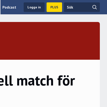
Podcast
Logga in
PLUS
ell match för