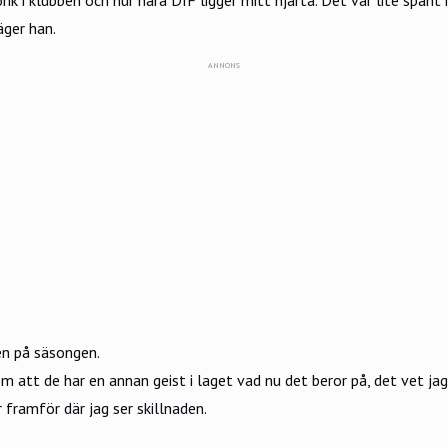
äger han.
ANNONS
en på säsongen.
om att de har en annan geist i laget vad nu det beror på, det vet j
 framför där jag ser skillnaden.