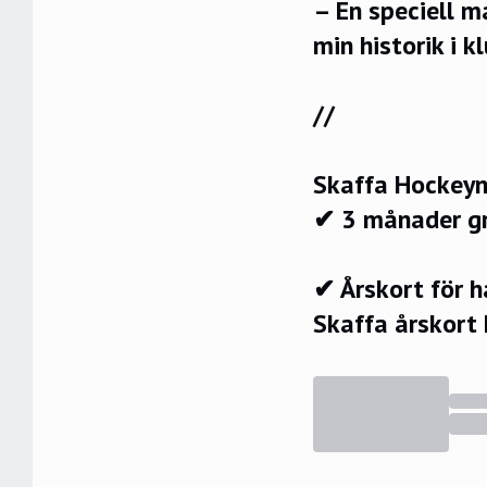
– En speciell m
min historik i k
//
Skaffa Hockeyn
✔ 3 månader g
✔ Årskort för 
Skaffa årskort 