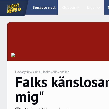
Senaste nytt
Klubbar
Ligor
HockeyNews.se
>
HockeyAllsvenskan
Falks känslosa
mig"