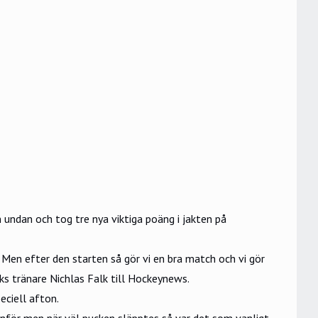
undan och tog tre nya viktiga poäng i jakten på
. Men efter den starten så gör vi en bra match och vi gör
iks tränare Nichlas Falk till Hockeynews.
eciell afton.
t inför men när väl pucken släpptes så var det som vanligt