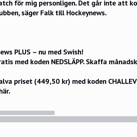
atch för mig personligen. Det går inte att 
lubben, säger Falk till Hockeynews.
ews PLUS – nu med Swish!
ratis med koden NEDSLÄPP.
Skaffa månadsko
halva priset (449,50 kr) med koden CHALLE
här.