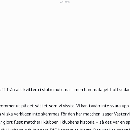
ANNONS
ff från att kvittera i slutminuterna – men hammalaget höll sedan 
kommer ut på det sättet som vi visste. Vi kan tyvärr inte svara upp
 och vi ska verkligen inte skämmas för den här matchen, säger Västerv
gjort flest matcher i klubben i klubbens historia – så det var en sp
rik i klubben och hur nära DIF ligger mitt hjärta. Det var lite spän