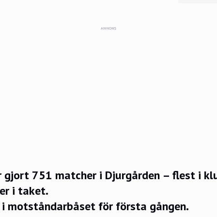
ANNONS
r gjort 751 matcher i Djurgården – flest i kl
r i taket.
n i motståndarbåset för första gången.