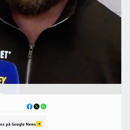
oss
på Google News