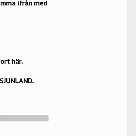
komma ifrån med
rt här.
VSJUNLAND.