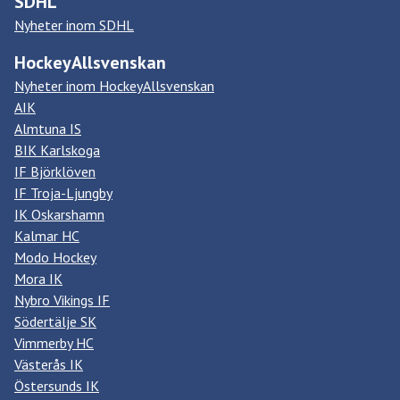
SDHL
Nyheter inom SDHL
HockeyAllsvenskan
Nyheter inom HockeyAllsvenskan
AIK
Almtuna IS
BIK Karlskoga
IF Björklöven
IF Troja-Ljungby
IK Oskarshamn
Kalmar HC
Modo Hockey
Mora IK
Nybro Vikings IF
Södertälje SK
Vimmerby HC
Västerås IK
Östersunds IK