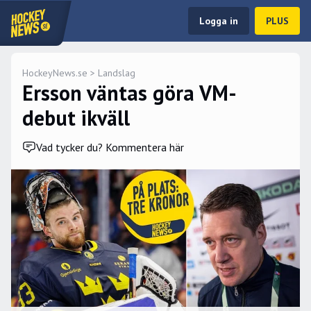
Logga in
PLUS
HockeyNews.se
>
Landslag
Ersson väntas göra VM-
debut ikväll
Vad tycker du? Kommentera här