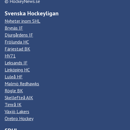
© HockeyNews.se
Svenska Hockeyligan
Nyheter inom SHL
Brynäs IF
Djurgårdens IF
Frölunda HC
Färjestad BK
HV71
Leksands IF
Linköping HC
Luleå HF
Malmö Redhawks
Rögle BK
Skellefteå AIK
Timrå IK
Växjö Lakers
Örebro Hockey