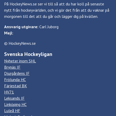
På HockeyNews.se ser vi till så att du har koll på senaste
nytt från hockeyvärlden, och vi gör det från att du vaknar på
morgonen till det att du går och lägger dig på kvällen.
Ansvarig utgivare:
Carl Juborg
Mejl:
© HockeyNews.se
Svenska Hockeyligan
Nyheter inom SHL
Brynäs IF
Djurgårdens IF
Frölunda HC
Färjestad BK
HV71
Leksands IF
Linköping HC
Luleå HF