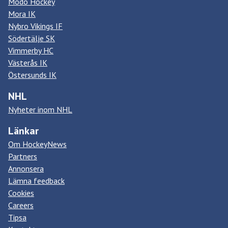
Modo Hockey
Mora IK
Nybro Vikings IF
Södertälje SK
Vimmerby HC
Västerås IK
Östersunds IK
NHL
Nyheter inom NHL
Länkar
Om HockeyNews
Partners
Annonsera
Lämna feedback
Cookies
Careers
Tipsa