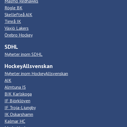
Malmö Redhawks
Rögle BK
Skellefteå AIK
Timrå IK
Växjö Lakers
Örebro Hockey
SDHL
Nyheter inom SDHL
HockeyAllsvenskan
Nyheter inom HockeyAllsvenskan
AIK
Almtuna IS
BIK Karlskoga
IF Björklöven
IF Troja-Ljungby
IK Oskarshamn
Kalmar HC