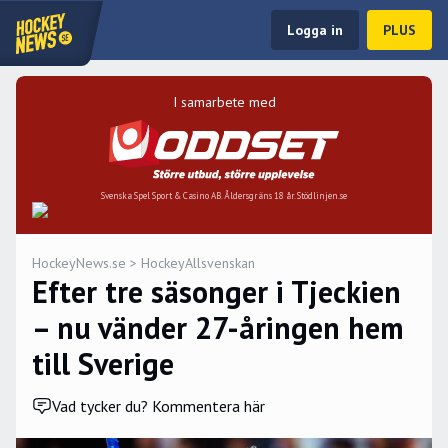
Logga in
PLUS
I samarbete med
Svenska Spel Sport & Casino AB. Åldersgräns 18 år. Stödlinjen.se
HockeyNews.se
>
HockeyAllsvenskan
Efter tre säsonger i Tjeckien
– nu vänder 27-åringen hem
till Sverige
Vad tycker du? Kommentera här