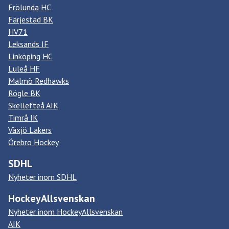
Frölunda HC
Färjestad BK
HV71
Leksands IF
Linköping HC
Luleå HF
Malmö Redhawks
Rögle BK
Skellefteå AIK
Timrå IK
Växjö Lakers
Örebro Hockey
SDHL
Nyheter inom SDHL
HockeyAllsvenskan
Nyheter inom HockeyAllsvenskan
AIK