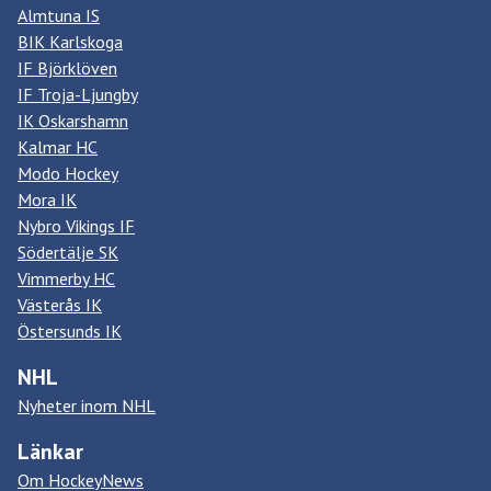
Almtuna IS
BIK Karlskoga
IF Björklöven
IF Troja-Ljungby
IK Oskarshamn
Kalmar HC
Modo Hockey
Mora IK
Nybro Vikings IF
Södertälje SK
Vimmerby HC
Västerås IK
Östersunds IK
NHL
Nyheter inom NHL
Länkar
Om HockeyNews