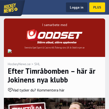
Logga in
PLUS
I samarbete med
Svenska Spel Sport & Casino AB. Åldersgräns 18 år. Stödlinjen.se
HockeyNews.se
>
SHL
Efter Timråbomben – här är
Jokinens nya klubb
Vad tycker du? Kommentera här