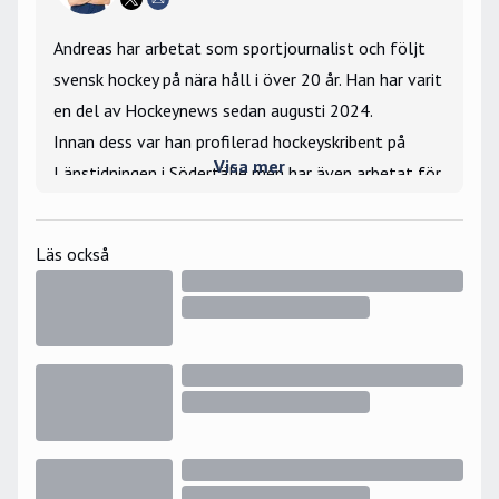
Andreas har arbetat som sportjournalist och följt
svensk hockey på nära håll i över 20 år. Han har varit
en del av Hockeynews sedan augusti 2024.
Innan dess var han profilerad hockeyskribent på
Visa mer
Länstidningen i Södertälje men har även arbetat för
Gefle Dagblad och Arbetarbladet, TT, Hockeypuls
och Gotlands Tidningar.
Läs också
Han har bevakat SHL, Hockeyallsvenskan, NHL, VM
och JVM och har under flera år även hörts som
kommentator i TV4 på matcher från
Hockeyallsvenskan samt SHL och SDHL.
Drivet ligger i att berätta nyheter eller skriva
nördiga reportage, personliga berättelser eller om
stora hockeyfrågor som rör ekonomi, elitlicens,
seriesystem och tv-avtal.