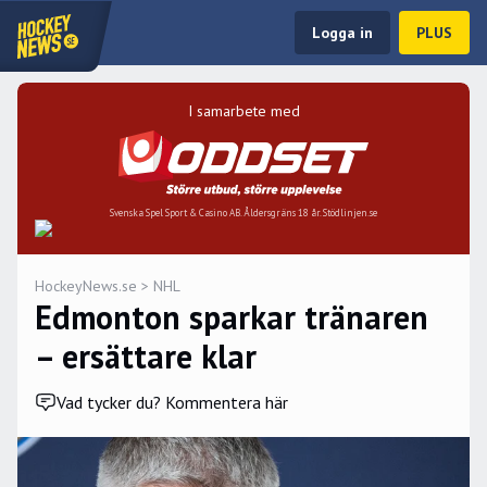
Logga in
PLUS
I samarbete med
Svenska Spel Sport & Casino AB. Åldersgräns 18 år. Stödlinjen.se
HockeyNews.se
>
NHL
Edmonton sparkar tränaren
– ersättare klar
Vad tycker du? Kommentera här