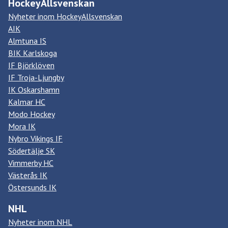
HockeyAllsvenskan
Nyheter inom HockeyAllsvenskan
AIK
Almtuna IS
BIK Karlskoga
IF Björklöven
IF Troja-Ljungby
IK Oskarshamn
Kalmar HC
Modo Hockey
Mora IK
Nybro Vikings IF
Södertälje SK
Vimmerby HC
Västerås IK
Östersunds IK
NHL
Nyheter inom NHL