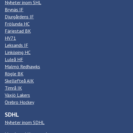
Nyheter inom SHL
Brynäs IF
Djurgårdens IF
Frölunda HC
Färjestad BK
HV71
Leksands IF
Linköping HC
Luleå HF
Malmö Redhawks
Rögle BK
Skellefteå AIK
Timrå IK
Växjö Lakers
Örebro Hockey
SDHL
Nyheter inom SDHL