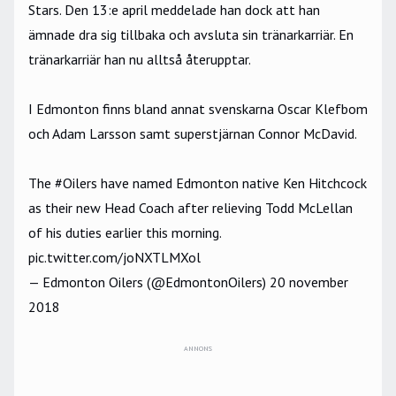
Stars. Den 13:e april meddelade han dock att han
ämnade dra sig tillbaka och avsluta sin tränarkarriär. En
tränarkarriär han nu alltså återupptar.
I Edmonton finns bland annat svenskarna Oscar Klefbom
och Adam Larsson samt superstjärnan Connor McDavid.
The
#Oilers
have named Edmonton native Ken Hitchcock
as their new Head Coach after relieving Todd McLellan
of his duties earlier this morning.
pic.twitter.com/joNXTLMXol
— Edmonton Oilers (@EdmontonOilers)
20 november
2018