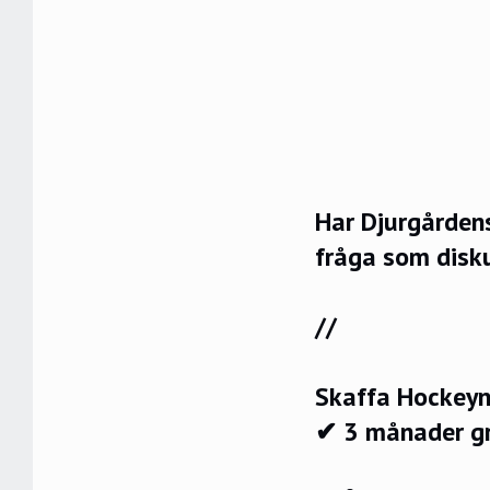
Har Djurgårdens
fråga som disku
//
Skaffa Hockeyn
✔ 3 månader g