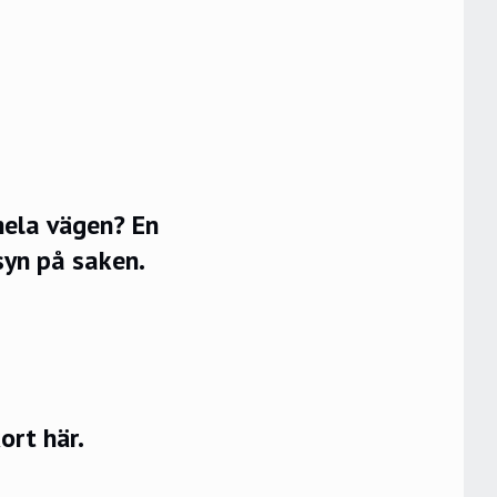
hela vägen? En
syn på saken.
rt här.