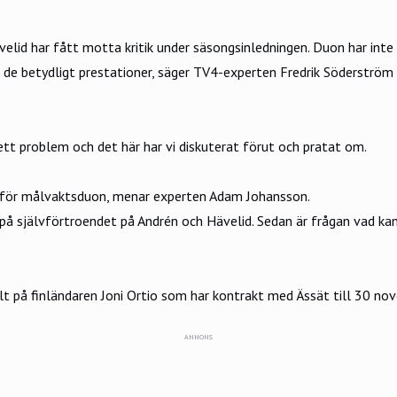
lid har fått motta kritik under säsongsinledningen. Duon har inte
r de betydligt prestationer, säger TV4-experten Fredrik Söderström 
ett problem och det här har vi diskuterat förut och pratat om.
rdel för målvaktsduon, menar experten Adam Johansson.
g på självförtroendet på Andrén och Hävelid. Sedan är frågan vad ka
llt på finländaren Joni Ortio som har kontrakt med Ässät till 30 no