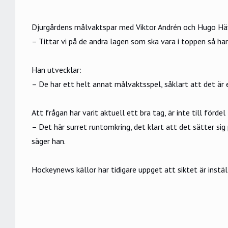
Djurgårdens målvaktspar med Viktor Andrén och Hugo Häve
– Tittar vi på de andra lagen som ska vara i toppen så ha
Han utvecklar:
– De har ett helt annat målvaktsspel, såklart att det är 
Att frågan har varit aktuell ett bra tag, är inte till fö
– Det här surret runtomkring, det klart att det sätter si
säger han.
Hockeynews källor har tidigare uppget att siktet är instä