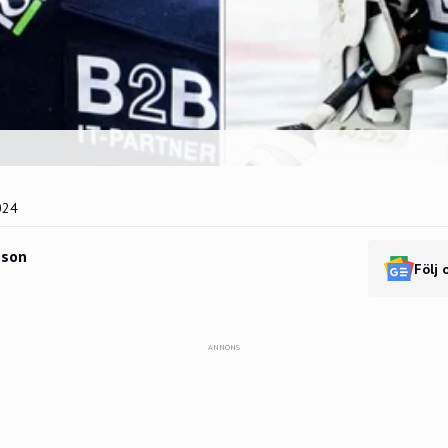
024
sson
Följ 
ANNONS