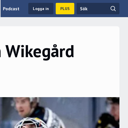
Podcast
Logga in
PLUS
n Wikegård