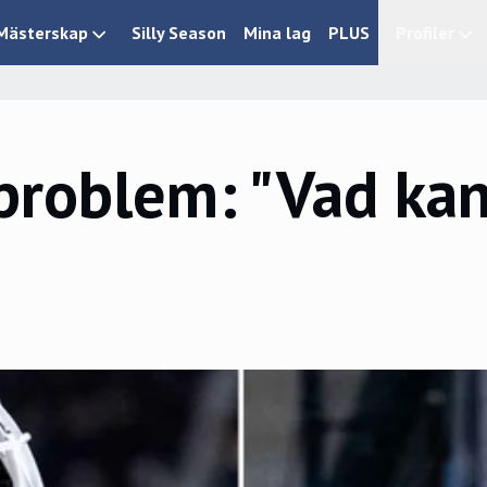
Mästerskap
Silly Season
Mina lag
PLUS
Profiler
problem: "Vad ka