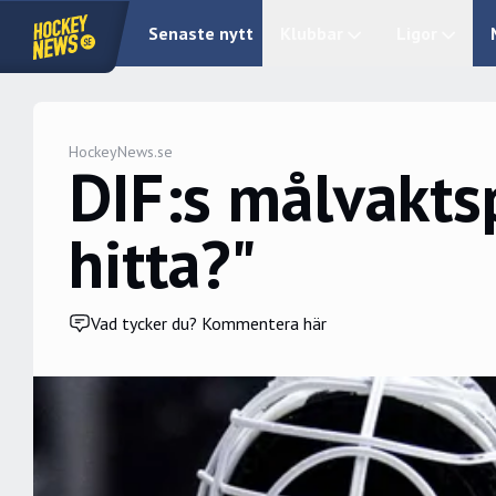
Senaste nytt
Klubbar
Ligor
HockeyNews.se
DIF:s målvakts
hitta?"
Vad tycker du? Kommentera här