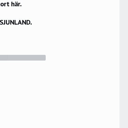
rt här.
VSJUNLAND.