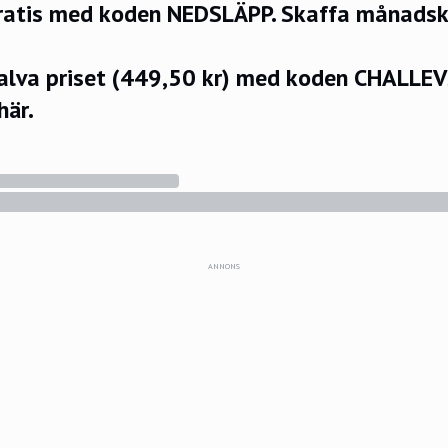
ratis med koden NEDSLÄPP.
Skaffa månadsko
halva priset (449,50 kr) med koden CHALLE
här.
ANNONS