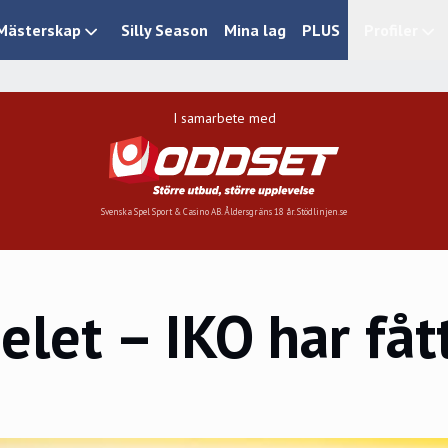
Mästerskap
Silly Season
Mina lag
PLUS
Profiler
I samarbete med
Svenska Spel Sport & Casino AB. Åldersgräns 18 år. Stödlinjen.se
let – IKO har fåt