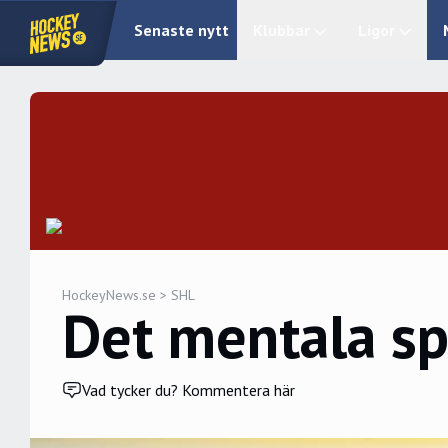
Senaste nytt
Klubbar
Ligor
HockeyNews.se
>
SHL
Det mentala spe
Vad tycker du? Kommentera här