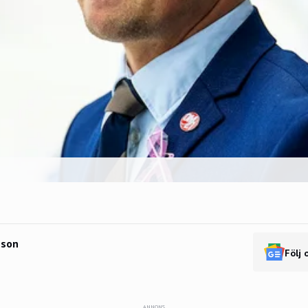
sson
Följ 
ANNONS