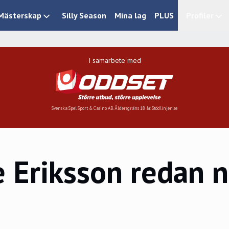
Mästerskap
Silly Season
Mina lag
PLUS
Profiler
I samarbete med
Svenska Spel Sport & Casino AB. Åldersgräns 18 år. Stödlinjen.se
 Eriksson redan 