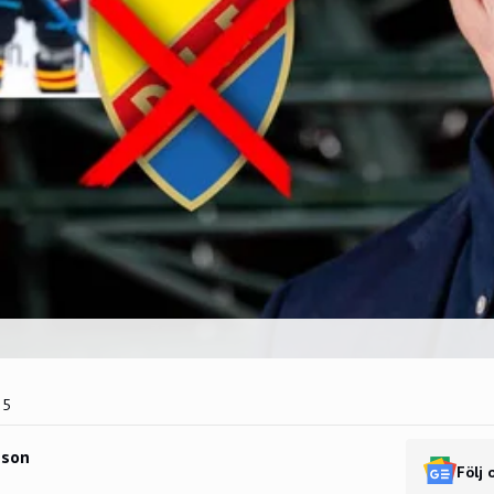
25
sson
Följ 