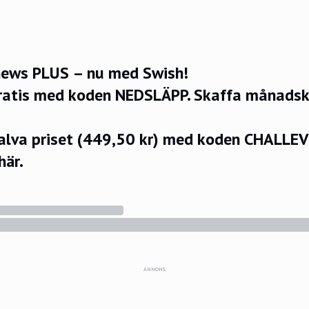
ews PLUS – nu med Swish!
ratis med koden NEDSLÄPP.
Skaffa månadsko
halva priset (449,50 kr) med koden CHALLE
här.
ANNONS