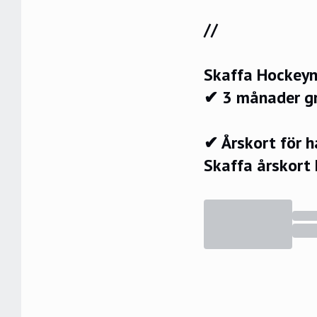
//
Skaffa Hockeyn
✔ 3 månader g
✔ Årskort för 
Skaffa årskort 