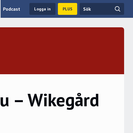
Podcast
Logga in
PLUS
nu – Wikegård