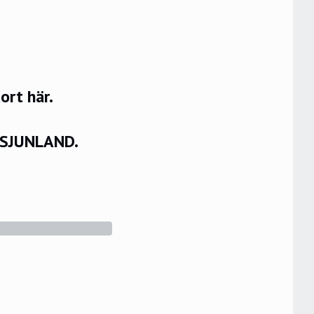
rt här.
VSJUNLAND.