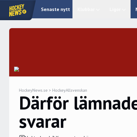
Senaste nytt
Klubbar
Ligor
HockeyNews.se
>
HockeyAllsvenskan
Därför lämnade
svarar