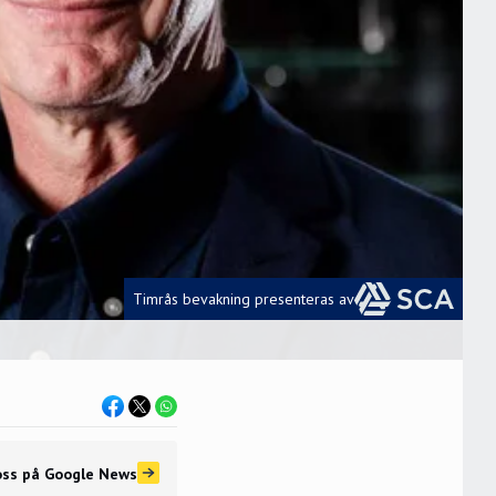
Timrås bevakning presenteras av
oss
på Google News