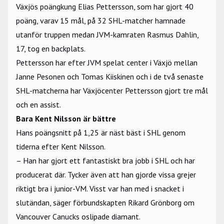
Växjös poängkung Elias Pettersson, som har gjort 40
poäng, varav 15 mål, på 32 SHL-matcher hamnade
utanför truppen medan JVM-kamraten Rasmus Dahlin,
17, tog en backplats.
Pettersson har efter JVM spelat center i Växjö mellan
Janne Pesonen och Tomas Kiiskinen och i de två senaste
SHL-matcherna har Växjöcenter Pettersson gjort tre mål
och en assist.
Bara Kent Nilsson är bättre
Hans poängsnitt på 1,25 är näst bäst i SHL genom
tiderna efter Kent Nilsson.
– Han har gjort ett fantastiskt bra jobb i SHL och har
producerat där. Tycker även att han gjorde vissa grejer
riktigt bra i junior-VM. Visst var han med i snacket i
slutändan, säger förbundskapten Rikard Grönborg om
Vancouver Canucks oslipade diamant.