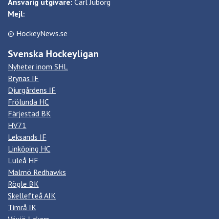
Ansvarig utgivare:
Carl Juborg
Mejl:
© HockeyNews.se
Svenska Hockeyligan
Nyheter inom SHL
Brynäs IF
Djurgårdens IF
Frölunda HC
Färjestad BK
HV71
Leksands IF
Linköping HC
Luleå HF
Malmö Redhawks
Rögle BK
Skellefteå AIK
Timrå IK