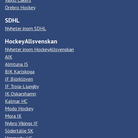
Växjö Lakers
Örebro Hockey
SDHL
Nyheter inom SDHL
HockeyAllsvenskan
Nyheter inom HockeyAllsvenskan
AIK
Almtuna IS
BIK Karlskoga
IF Björklöven
IF Troja-Ljungby
IK Oskarshamn
Kalmar HC
Modo Hockey
Mora IK
Nybro Vikings IF
Södertälje SK