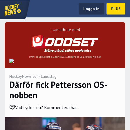
Logga in
PLUS
I samarbete med
Svenska Spel Sport & Casino AB. Åldersgräns 18 år. Stödlinjen.se
HockeyNews.se
>
Landslag
Därför fick Pettersson OS-
nobben
Vad tycker du? Kommentera här