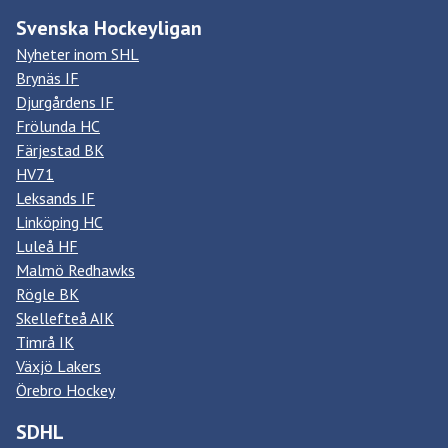
Svenska Hockeyligan
Nyheter inom SHL
Brynäs IF
Djurgårdens IF
Frölunda HC
Färjestad BK
HV71
Leksands IF
Linköping HC
Luleå HF
Malmö Redhawks
Rögle BK
Skellefteå AIK
Timrå IK
Växjö Lakers
Örebro Hockey
SDHL