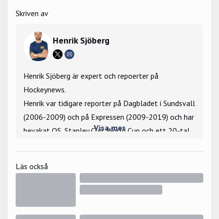
Skriven av
Henrik Sjöberg
Henrik Sjöberg är expert och repoerter på
Hockeynews.
Henrik var tidigare reporter på Dagbladet i Sundsvall
(2006-2009) och på Expressen (2009-2019) och har
Visa mer
bevakat OS, Stanley Cup, World Cup och ett 20-tal
VM- och JVM-turneringar som utsänd reporter.
Största hockeyminne: Har vunnit tekningar mot Igor
Läs också
Larionov under gästspelet i Hockeyettan 2006.