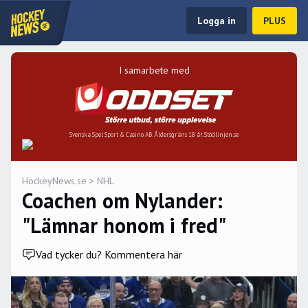
Logga in
PLUS
I samarbete med
Svenska Spel Sport & Casino AB. Åldersgräns 18 år. Stödlinjen.se
HockeyNews.se
>
NHL
Coachen om Nylander:
"Lämnar honom i fred"
Vad tycker du? Kommentera här