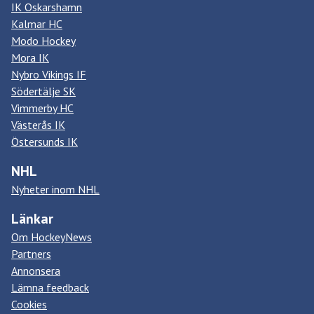
IK Oskarshamn
Kalmar HC
Modo Hockey
Mora IK
Nybro Vikings IF
Södertälje SK
Vimmerby HC
Västerås IK
Östersunds IK
NHL
Nyheter inom NHL
Länkar
Om HockeyNews
Partners
Annonsera
Lämna feedback
Cookies