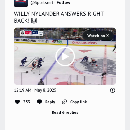
@
Sportsnet
·
Follow
WILLY NYLANDER ANSWERS RIGHT 
BACK! 🙌 
Watch on X
12:19 AM · May 8, 2025
353
Reply
Copy link
Read 6 replies