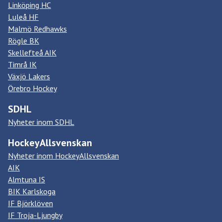
Linköping HC
Luleå HF
Malmö Redhawks
Rögle BK
Skellefteå AIK
Timrå IK
Växjö Lakers
Örebro Hockey
SDHL
Nyheter inom SDHL
HockeyAllsvenskan
Nyheter inom HockeyAllsvenskan
AIK
Almtuna IS
BIK Karlskoga
IF Björklöven
IF Troja-Ljungby