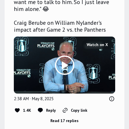
want me to talk to him. So I just leave 
him alone." 😂 

Craig Berube on William Nylander's 
impact after Game 2 vs. the Panthers 
Watch on X
2:38 AM · May 8, 2025
1.4K
Reply
Copy link
Read 17 replies