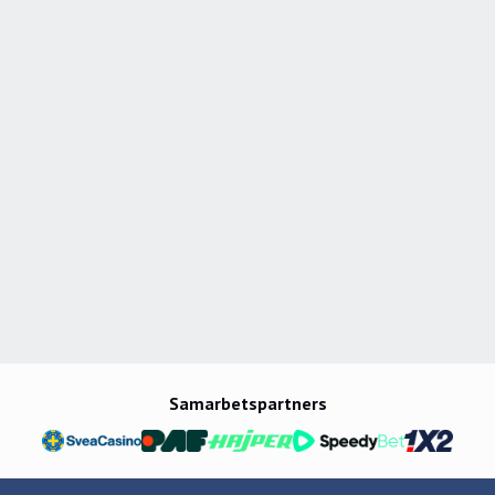
Kronors OS-guld 2006 och Södertäljes avancemang
till Elitserien 2007 är ögonblick som format mig".
Samarbetspartners