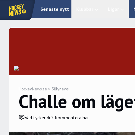
Senaste nytt
Klubbar
Ligor
HockeyNews.se
>
Sillynews
Challe om läget 
Vad tycker du? Kommentera här