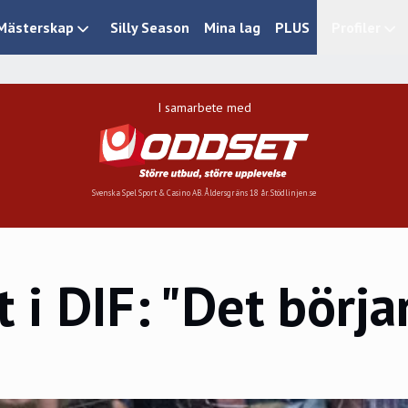
Mästerskap
Silly Season
Mina lag
PLUS
Profiler
I samarbete med
Svenska Spel Sport & Casino AB. Åldersgräns 18 år. Stödlinjen.se
i DIF: "Det börjar