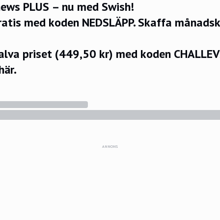
ews PLUS – nu med Swish!
ratis med koden NEDSLÄPP.
Skaffa månadsko
halva priset (449,50 kr) med koden CHALLE
här.
ANNONS