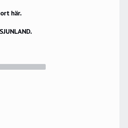
rt här.
VSJUNLAND.