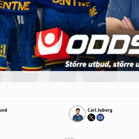
und
Carl Juborg
ANNONS