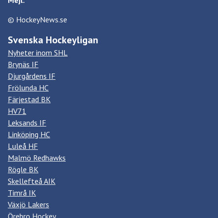
Mejl:
© HockeyNews.se
Svenska Hockeyligan
Nyheter inom SHL
Brynäs IF
Djurgårdens IF
Frölunda HC
Färjestad BK
HV71
Leksands IF
Linköping HC
Luleå HF
Malmö Redhawks
Rögle BK
Skellefteå AIK
Timrå IK
Växjö Lakers
Örebro Hockey