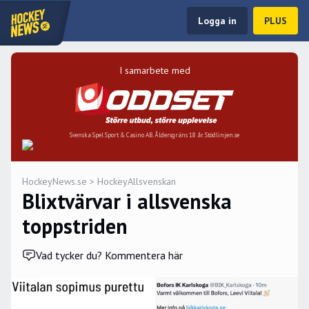
Logga in
PLUS
I samarbete med
Svenska Spel Sport & Casino AB. Åldersgräns 18 år. Stödlinjen.se
HockeyNews.se
>
HockeyAllsvenskan
Blixtvärvar i allsvenska
toppstriden
Vad tycker du? Kommentera här