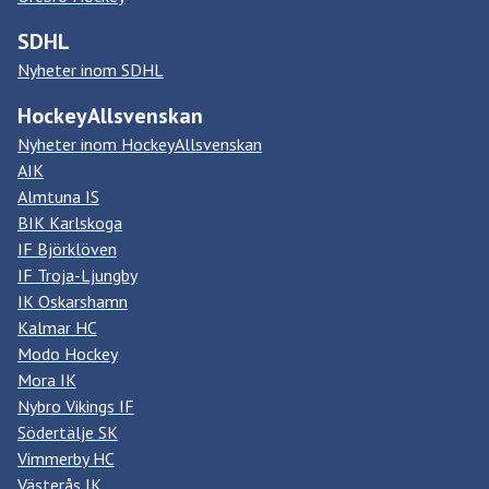
SDHL
Nyheter inom SDHL
HockeyAllsvenskan
Nyheter inom HockeyAllsvenskan
AIK
Almtuna IS
BIK Karlskoga
IF Björklöven
IF Troja-Ljungby
IK Oskarshamn
Kalmar HC
Modo Hockey
Mora IK
Nybro Vikings IF
Södertälje SK
Vimmerby HC
Västerås IK