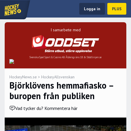
Logga in
PLUS
I samarbete med
Svenska Spel Sport & Casino AB. Åldersgräns 18 år. Stödlinjen.se
HockeyNews.se
>
HockeyAllsvenskan
Björklövens hemmafiasko –
buropen från publiken
Vad tycker du? Kommentera här