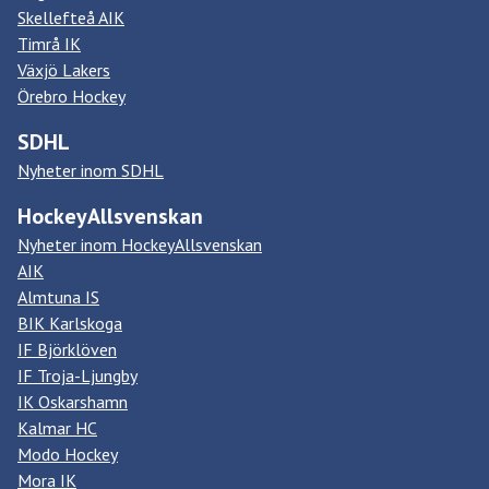
Skellefteå AIK
Timrå IK
Växjö Lakers
Örebro Hockey
SDHL
Nyheter inom SDHL
HockeyAllsvenskan
Nyheter inom HockeyAllsvenskan
AIK
Almtuna IS
BIK Karlskoga
IF Björklöven
IF Troja-Ljungby
IK Oskarshamn
Kalmar HC
Modo Hockey
Mora IK