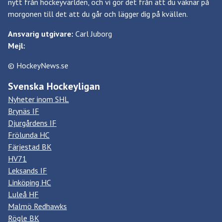
nytt från hockeyvärlden, och vi gör det från att du vaknar på
morgonen till det att du går och lägger dig på kvällen.
Ansvarig utgivare:
Carl Juborg
Mejl:
© HockeyNews.se
Svenska Hockeyligan
Nyheter inom SHL
Brynäs IF
Djurgårdens IF
Frölunda HC
Färjestad BK
HV71
Leksands IF
Linköping HC
Luleå HF
Malmö Redhawks
Rögle BK