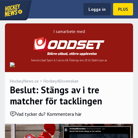
Logga in
PLUS
I samarbete med
Svenska Spel Sport & Casino AB. Åldersgräns 18 år. Stödlinjen.se
HockeyNews.se
>
HockeyAllsvenskan
Beslut: Stängs av i tre
matcher för tacklingen
Vad tycker du? Kommentera här