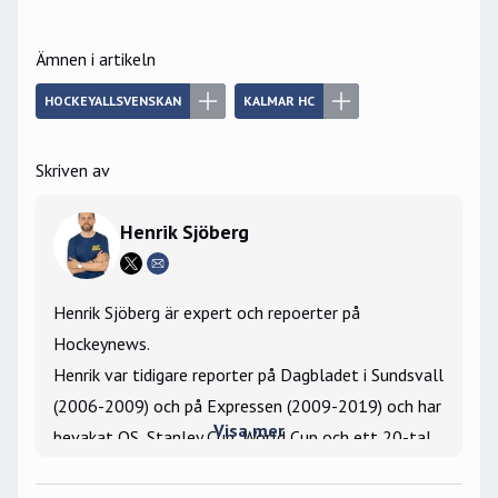
Ämnen i artikeln
HOCKEYALLSVENSKAN
KALMAR HC
Skriven av
Henrik Sjöberg
Henrik Sjöberg är expert och repoerter på
Hockeynews.
Henrik var tidigare reporter på Dagbladet i Sundsvall
(2006-2009) och på Expressen (2009-2019) och har
Visa mer
bevakat OS, Stanley Cup, World Cup och ett 20-tal
VM- och JVM-turneringar som utsänd reporter.