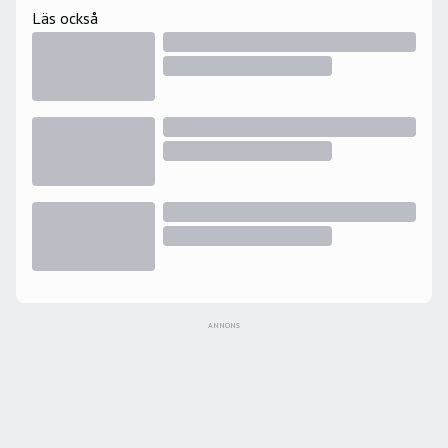
Största hockeyminne: Har vunnit tekningar mot Igor
Läs också
Larionov under gästspelet i Hockeyettan 2006.
ANNONS