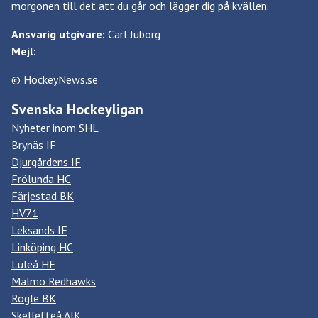
morgonen till det att du går och lägger dig på kvällen.
Ansvarig utgivare:
Carl Juborg
Mejl:
© HockeyNews.se
Svenska Hockeyligan
Nyheter inom SHL
Brynäs IF
Djurgårdens IF
Frölunda HC
Färjestad BK
HV71
Leksands IF
Linköping HC
Luleå HF
Malmö Redhawks
Rögle BK
Skellefteå AIK