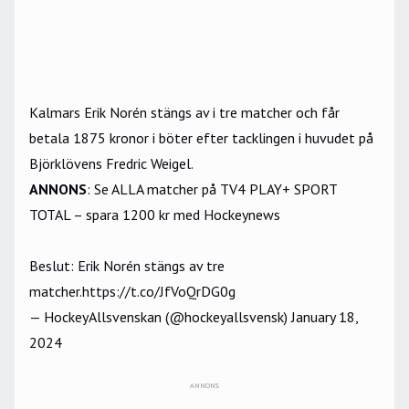
Kalmars Erik Norén stängs av i tre matcher och får
betala 1875 kronor i böter efter tacklingen i huvudet på
Björklövens Fredric Weigel.
ANNONS
:
Se ALLA matcher på TV4 PLAY+ SPORT
TOTAL – spara 1200 kr med Hockeynews
Beslut: Erik Norén stängs av tre
matcher.
https://t.co/JfVoQrDG0g
— HockeyAllsvenskan (@hockeyallsvensk)
January 18,
2024