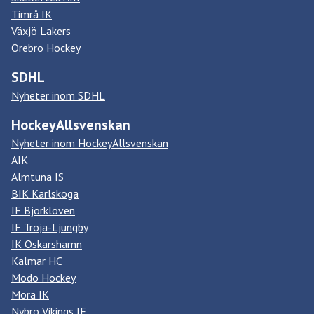
Timrå IK
Växjö Lakers
Örebro Hockey
SDHL
Nyheter inom SDHL
HockeyAllsvenskan
Nyheter inom HockeyAllsvenskan
AIK
Almtuna IS
BIK Karlskoga
IF Björklöven
IF Troja-Ljungby
IK Oskarshamn
Kalmar HC
Modo Hockey
Mora IK
Nybro Vikings IF