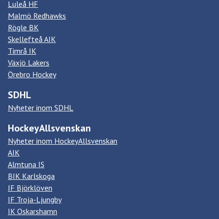
Luleå HF
Malmö Redhawks
Rögle BK
Skellefteå AIK
Timrå IK
Växjö Lakers
Örebro Hockey
SDHL
Nyheter inom SDHL
HockeyAllsvenskan
Nyheter inom HockeyAllsvenskan
AIK
Almtuna IS
BIK Karlskoga
IF Björklöven
IF Troja-Ljungby
IK Oskarshamn