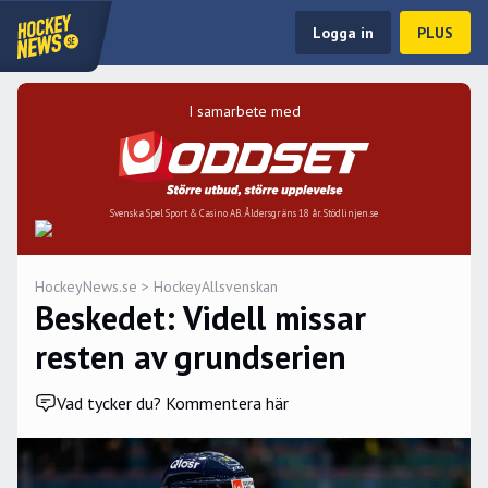
Logga in
PLUS
I samarbete med
Svenska Spel Sport & Casino AB. Åldersgräns 18 år. Stödlinjen.se
HockeyNews.se
>
HockeyAllsvenskan
Beskedet: Videll missar
resten av grundserien
Vad tycker du? Kommentera här