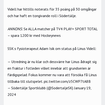
Videll har hittills noterats för 35 poäng på 30 omgångar
och har haft en tongivande roll i Södertälje.
ANNONS
:
Se ALLA matcher på TV4 PLAY+ SPORT TOTAL
– spara 1200 kr med Hockeynews
SSK:s fysioterapeut Adam Isik om status på Linus Videll:
— Utredning är nu klar och dessvärre har Linus ådragit sig
en fraktur i fotleden vilket innebär att grundserien är
färdigspelad. Fokus kommer nu vara att försöka få Linus
tillbaka till slutspelet.
pic.twitter.com/z5CWP7tA8B
— Södertälje Sportklubb (@SodertaljeSK)
January 19,
2024