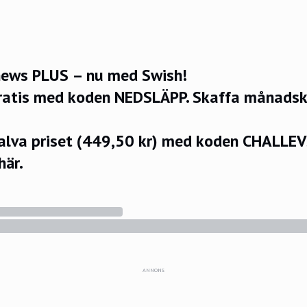
ews PLUS – nu med Swish!
ratis med koden NEDSLÄPP.
Skaffa månadsko
halva priset (449,50 kr) med koden CHALLE
här.
ANNONS