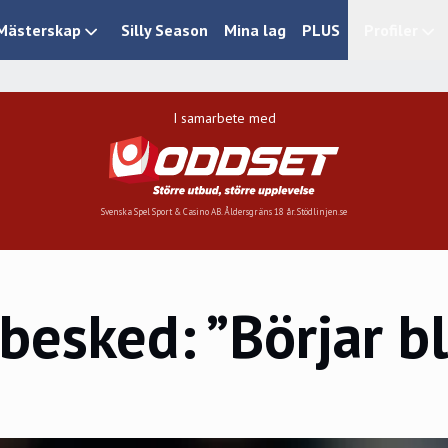
Mästerskap
Silly Season
Mina lag
PLUS
Profiler
I samarbete med
Svenska Spel Sport & Casino AB. Åldersgräns 18 år. Stödlinjen.se
besked: ”Börjar b