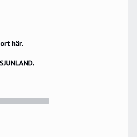
rt här.
VSJUNLAND.