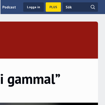
Podcast
Logga in
PLUS
li gammal”