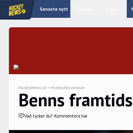
Senaste nytt
Klubbar
Ligor
HockeyNews.se
>
HockeyAllsvenskan
Benns framtids
Vad tycker du? Kommentera här