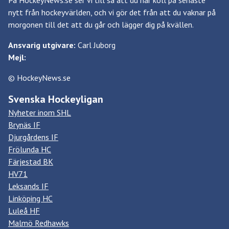
På HockeyNews.se ser vi till så att du har koll på senaste
nytt från hockeyvärlden, och vi gör det från att du vaknar på
morgonen till det att du går och lägger dig på kvällen.
Ansvarig utgivare:
Carl Juborg
Mejl:
© HockeyNews.se
Svenska Hockeyligan
Nyheter inom SHL
Brynäs IF
Djurgårdens IF
Frölunda HC
Färjestad BK
HV71
Leksands IF
Linköping HC
Luleå HF
Malmö Redhawks