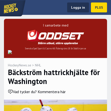
Logga in
PLUS
I samarbete med
Svenska Spel Sport & Casino AB. Åldersgräns 18 år. Stödlinjen.se
HockeyNews.se
>
NHL
Bäckström hattrickhjälte för
Washington
Vad tycker du? Kommentera här