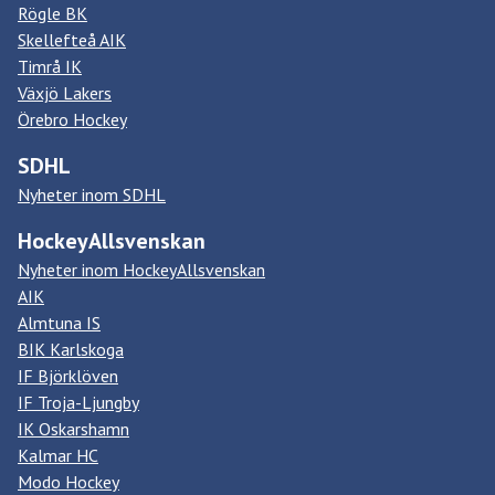
Rögle BK
Skellefteå AIK
Timrå IK
Växjö Lakers
Örebro Hockey
SDHL
Nyheter inom SDHL
HockeyAllsvenskan
Nyheter inom HockeyAllsvenskan
AIK
Almtuna IS
BIK Karlskoga
IF Björklöven
IF Troja-Ljungby
IK Oskarshamn
Kalmar HC
Modo Hockey