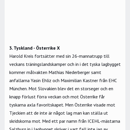
3. Tyskland - Österrike X
Harold Kreis fortsätter med sin 26-mannatrupp till
veckans träningslandskamper och in i det tyska lagbygget
kommer målvakten Mathias Niederberger samt
anfallarna Yasin Ehliz och Maximilian Kastner från EHC
München. Mot Slovakien blev det en storseger och en
knapp förlust förra veckan och mot Österrike får
tyskarna axla favoritskapet. Men Österrike visade mot
Tjeckien att de inte är något lag man kan ställa ut
skridskorna mot. Med ett par namn från ICEHL-mästarna
Salzburg in i lagbygget skriver i vart fall inte jag av