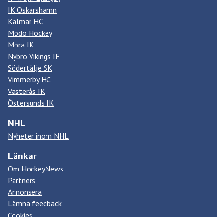
IK Oskarshamn
Kalmar HC
Modo Hockey
Mora IK
Nybro Vikings IF
Södertälje SK
Vimmerby HC
Västerås IK
Östersunds IK
NHL
Nyheter inom NHL
Länkar
Om HockeyNews
Partners
Annonsera
Lämna feedback
Cookies