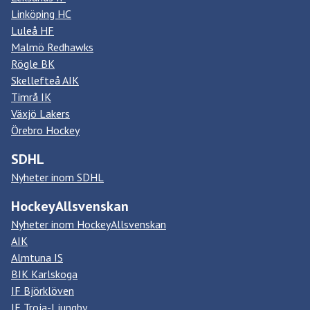
Linköping HC
Luleå HF
Malmö Redhawks
Rögle BK
Skellefteå AIK
Timrå IK
Växjö Lakers
Örebro Hockey
SDHL
Nyheter inom SDHL
HockeyAllsvenskan
Nyheter inom HockeyAllsvenskan
AIK
Almtuna IS
BIK Karlskoga
IF Björklöven
IF Troja-Ljungby