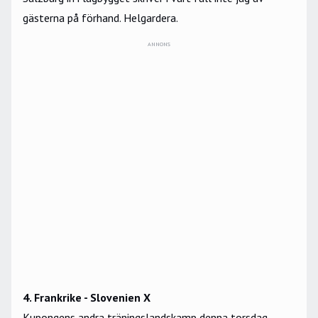
gästerna på förhand. Helgardera.
ANNONS
4. Frankrike - Slovenien X
Kupongens andra träningslandskamp denna torsdag