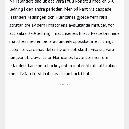
NY Islanders såg ut att vara i full kontroll med en 3-0-
ledning i den andra perioden. Men på känt vis tappade
Islanders ledningen och Hurricanes gjorde fem raka
strutar, tre av dem i matchens avslutande minuter, för
att säkra 2-0-ledning i matchserien. Brett Pesce lämnade
matchen med en befarad underkroppsskada, ett tungt
tapp för Carolinas defensiv om det skulle visa sig vara
långvarigt. Oavsett är Hurricanes favoriter men om
Islanders kan spela hockey i 60 minuter blir de att räkna
med. Tvåan först följd av ettan hack i häl.
ANNONS