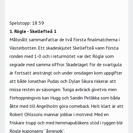
Spelstopp: 18:59
1. Rögle - Skellefteå 1
Målsnålt sammanfattar de två första finalmatcherna i
Västerbotten. Ett skadeskjutet Skellefteå vann första
ronden med 1-0 och i returmötet var det Rögle som
segrade med samma siffror. Skadeläget för de svartgula
är fortsatt ansträngt och under onsdagen kom uppgifter
att både Jonathan Pudas och Dylan Sikura riskerar att
missa resten av säsongen. Tunga avbräck givetvis men
förhoppningsvis kan Hugg och Sandin Pellikka som båda
åkte med till Ängelholm göra comeback. Helt klart är att
Robert Ohlssons mannar jobbar i motvind. Med en
friskare trupp och med hemmapublikens stöd i ryggen blir
Rögle kupongens “åsnespik”.