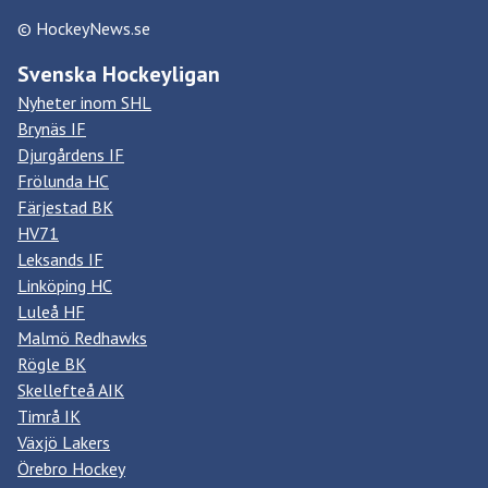
© HockeyNews.se
Svenska Hockeyligan
Nyheter inom SHL
Brynäs IF
Djurgårdens IF
Frölunda HC
Färjestad BK
HV71
Leksands IF
Linköping HC
Luleå HF
Malmö Redhawks
Rögle BK
Skellefteå AIK
Timrå IK
Växjö Lakers
Örebro Hockey