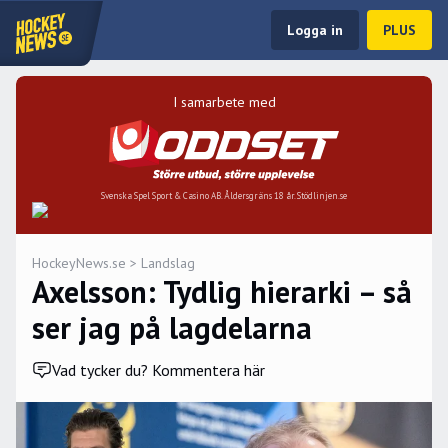
Logga in
PLUS
I samarbete med
Svenska Spel Sport & Casino AB. Åldersgräns 18 år. Stödlinjen.se
HockeyNews.se
>
Landslag
Axelsson: Tydlig hierarki – så
ser jag på lagdelarna
Vad tycker du? Kommentera här