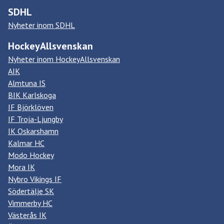
SDHL
Nyheter inom SDHL
HockeyAllsvenskan
Nyheter inom HockeyAllsvenskan
AIK
Almtuna IS
BIK Karlskoga
IF Björklöven
IF Troja-Ljungby
IK Oskarshamn
Kalmar HC
Modo Hockey
Mora IK
Nybro Vikings IF
Södertälje SK
Vimmerby HC
Västerås IK