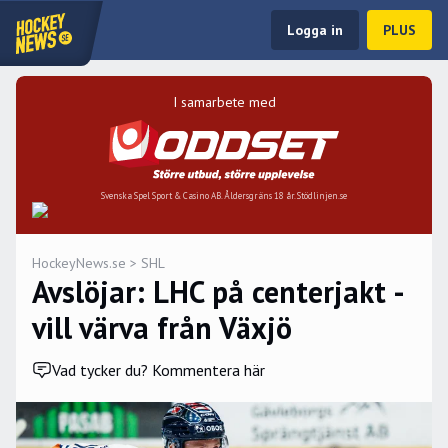
Logga in
PLUS
I samarbete med
Svenska Spel Sport & Casino AB. Åldersgräns 18 år. Stödlinjen.se
HockeyNews.se
>
SHL
Avslöjar: LHC på centerjakt -
vill värva från Växjö
Vad tycker du? Kommentera här