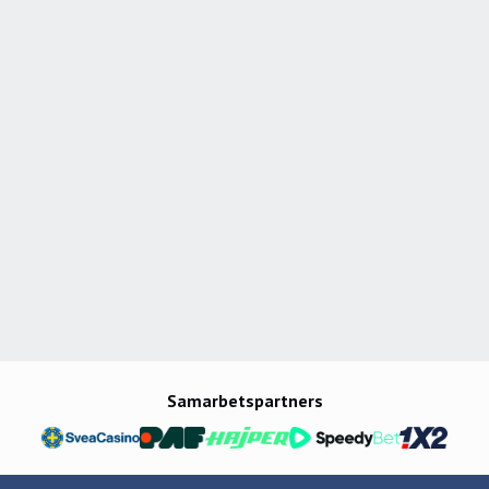
fyra världsmästerskap i ishockey och en OS-
turnering 2014.
Drivet att vara först och nyhetsledande är
stimulerande men även att stärka ett redan starkt
Hockeynews.
Bästa hockeyminnen, topp 3, live:
SM-finalen 2012: Silfverberg som X-factor i ett
svårslaget Brynäs.
OS-finalen 2014: Crosbys dominans mot Tre Kronor
var mäktig att skåda.
Conference-finalen 2014: Lundqvist en vägg för sitt
Rangers mot Montreal.
Samarbetspartners