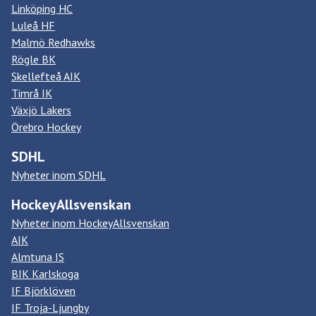
Linköping HC
Luleå HF
Malmö Redhawks
Rögle BK
Skellefteå AIK
Timrå IK
Växjö Lakers
Örebro Hockey
SDHL
Nyheter inom SDHL
HockeyAllsvenskan
Nyheter inom HockeyAllsvenskan
AIK
Almtuna IS
BIK Karlskoga
IF Björklöven
IF Troja-Ljungby