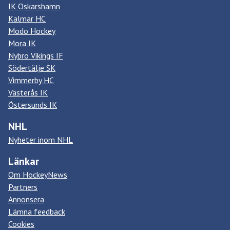
IK Oskarshamn
Kalmar HC
Modo Hockey
Mora IK
Nybro Vikings IF
Södertälje SK
Vimmerby HC
Västerås IK
Östersunds IK
NHL
Nyheter inom NHL
Länkar
Om HockeyNews
Partners
Annonsera
Lämna feedback
Cookies