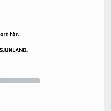
rt här.
VSJUNLAND.