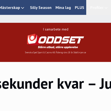
Mästerskap
Silly Season
Mina lag
PLUS
Profiler
I samarbete med
Svenska Spel Sport & Casino AB. Åldersgräns 18 år. Stödlinjen.se
ekunder kvar – J