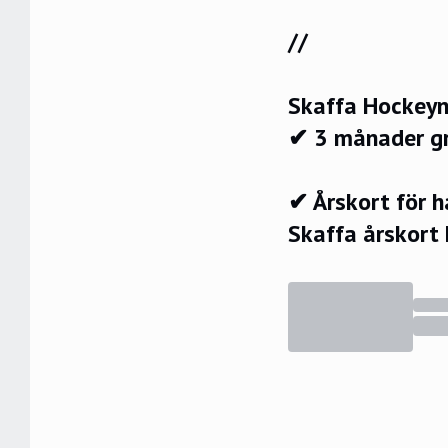
//
Skaffa Hockeyn
✔ 3 månader g
✔ Årskort för 
Skaffa årskort 