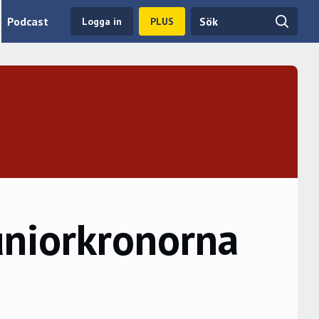
Podcast
Logga in
PLUS
uniorkronorna