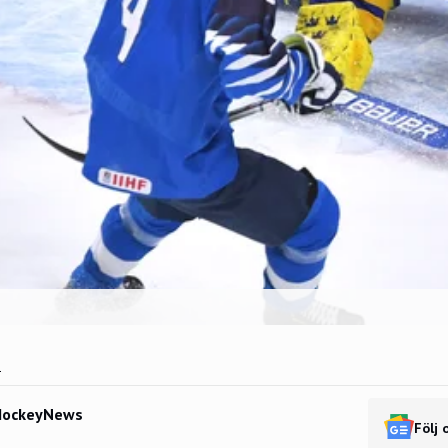
1
HockeyNews
Följ 