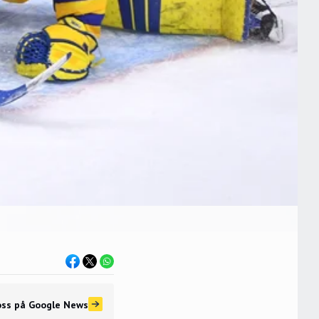
oss
på Google News