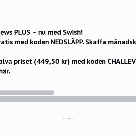
ews PLUS – nu med Swish!
ratis med koden NEDSLÄPP.
Skaffa månadsko
halva priset (449,50 kr) med koden CHALLE
här.
ANNONS