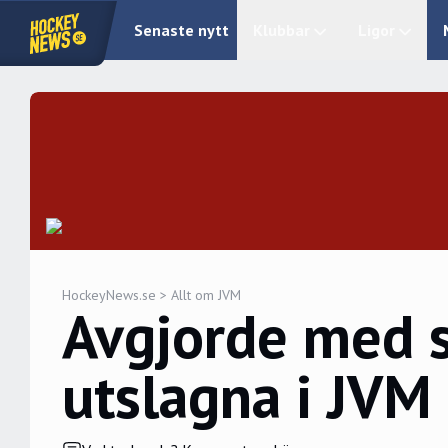
Senaste nytt
Klubbar
Ligor
HockeyNews.se
>
Allt om JVM
Avgjorde med s
utslagna i JVM