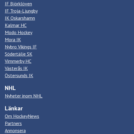
IF Björklöven
IF Troja-Ljungby
IK Oskarshamn
Kalmar HC
Modo Hockey
Mora IK
Nybro Vikings IF
Södertälje SK
Vimmerby HC
Västerås IK
Östersunds IK
NHL
Nyheter inom NHL
Länkar
Om HockeyNews
Partners
Annonsera