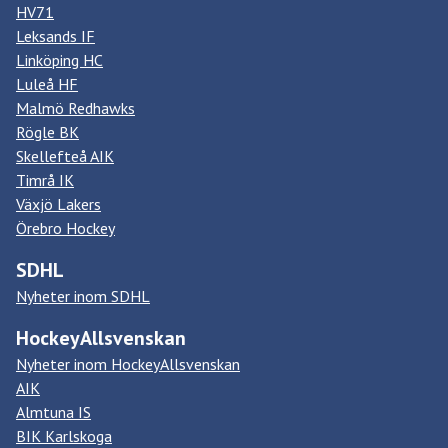
HV71
Leksands IF
Linköping HC
Luleå HF
Malmö Redhawks
Rögle BK
Skellefteå AIK
Timrå IK
Växjö Lakers
Örebro Hockey
SDHL
Nyheter inom SDHL
HockeyAllsvenskan
Nyheter inom HockeyAllsvenskan
AIK
Almtuna IS
BIK Karlskoga