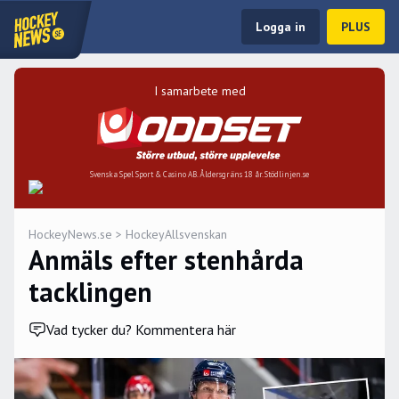
Logga in
PLUS
I samarbete med
Svenska Spel Sport & Casino AB. Åldersgräns 18 år. Stödlinjen.se
HockeyNews.se
>
HockeyAllsvenskan
Anmäls efter stenhårda
tacklingen
Vad tycker du? Kommentera här