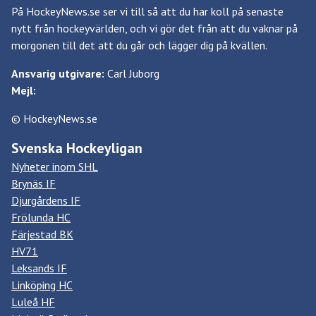
På HockeyNews.se ser vi till så att du har koll på senaste
nytt från hockeyvärlden, och vi gör det från att du vaknar på
morgonen till det att du går och lägger dig på kvällen.
Ansvarig utgivare:
Carl Juborg
Mejl:
© HockeyNews.se
Svenska Hockeyligan
Nyheter inom SHL
Brynäs IF
Djurgårdens IF
Frölunda HC
Färjestad BK
HV71
Leksands IF
Linköping HC
Luleå HF