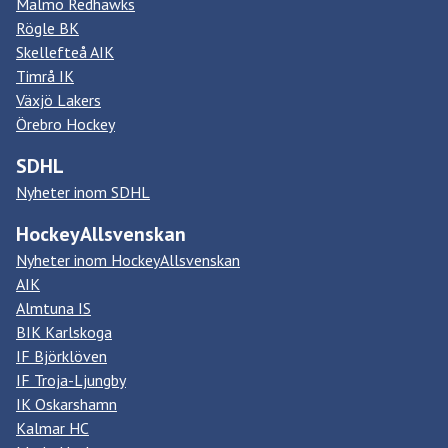
Malmö Redhawks
Rögle BK
Skellefteå AIK
Timrå IK
Växjö Lakers
Örebro Hockey
SDHL
Nyheter inom SDHL
HockeyAllsvenskan
Nyheter inom HockeyAllsvenskan
AIK
Almtuna IS
BIK Karlskoga
IF Björklöven
IF Troja-Ljungby
IK Oskarshamn
Kalmar HC