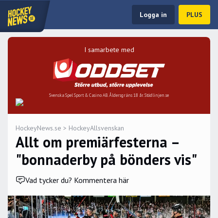
Logga in
PLUS
I samarbete med
Svenska Spel Sport & Casino AB. Åldersgräns 18 år. Stödlinjen.se
HockeyNews.se
>
HockeyAllsvenskan
Allt om premiärfesterna –
"bonnaderby på bönders vis"
Vad tycker du? Kommentera här