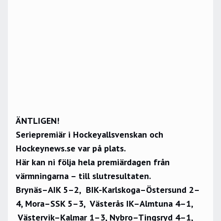
ÄNTLIGEN!
Seriepremiär i Hockeyallsvenskan och
Hockeynews.se var på plats.
Här kan ni följa hela premiärdagen från
värmningarna – till slutresultaten.
Brynäs–AIK 5–2, BIK-Karlskoga–Östersund 2–
4, Mora–SSK 5–3, Västerås IK–Almtuna 4–1,
Västervik–Kalmar 1–3, Nybro–Tingsryd 4–1,