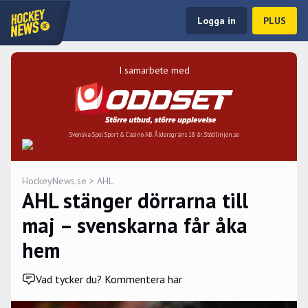
Logga in
PLUS
I samarbete med
Svenska Spel Sport & Casino AB. Åldersgräns 18 år. Stödlinjen.se
HockeyNews.se
>
AHL
AHL stänger dörrarna till
maj – svenskarna får åka
hem
Vad tycker du? Kommentera här