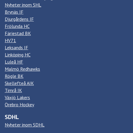
Nyheter inom SHL
Brynäs IF
Djurgårdens IF
Frölunda HC
Färjestad BK
HV71
Leksands IF
Linköping HC
Luleå HF
Malmö Redhawks
Rögle BK
Skellefteå AIK
Timrå IK
Växjö Lakers
Örebro Hockey
SDHL
Nyheter inom SDHL