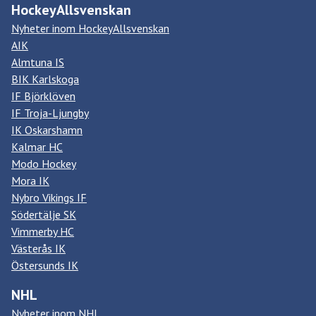
HockeyAllsvenskan
Nyheter inom HockeyAllsvenskan
AIK
Almtuna IS
BIK Karlskoga
IF Björklöven
IF Troja-Ljungby
IK Oskarshamn
Kalmar HC
Modo Hockey
Mora IK
Nybro Vikings IF
Södertälje SK
Vimmerby HC
Västerås IK
Östersunds IK
NHL
Nyheter inom NHL