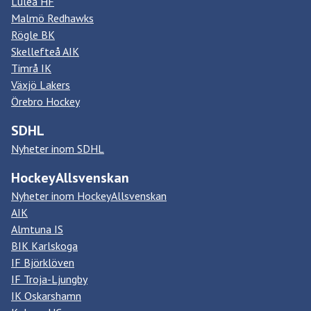
Luleå HF
Malmö Redhawks
Rögle BK
Skellefteå AIK
Timrå IK
Växjö Lakers
Örebro Hockey
SDHL
Nyheter inom SDHL
HockeyAllsvenskan
Nyheter inom HockeyAllsvenskan
AIK
Almtuna IS
BIK Karlskoga
IF Björklöven
IF Troja-Ljungby
IK Oskarshamn