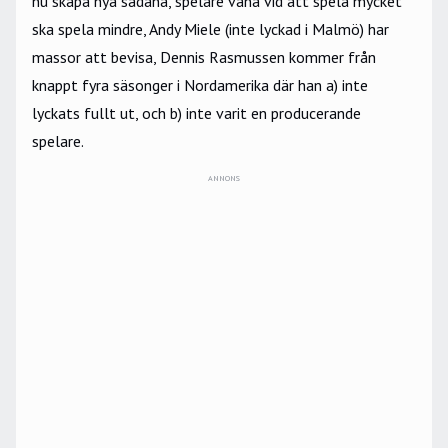
nu skapa nya sådana, spelare vana vid att spela mycket
ska spela mindre, Andy Miele (inte lyckad i Malmö) har
massor att bevisa, Dennis Rasmussen kommer från
knappt fyra säsonger i Nordamerika där han a) inte
lyckats fullt ut, och b) inte varit en producerande
spelare.
ANNONS