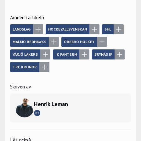
Ämnen i artikeln
LANDSLAG
HOCKEYALLSVENSKAN
SHL
MALMÖ REDHAWKS
ÖREBRO HOCKEY
VÄXJÖ LAKERS
IK PANTERN
BRYNÄS IF
TRE KRONOR
Skriven av
Henrik Leman
Läs också