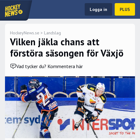
Logga in
PLUS
HockeyNews.se
>
Landslag
Vilken jäkla chans att
förstöra säsongen för Växjö
Vad tycker du? Kommentera här