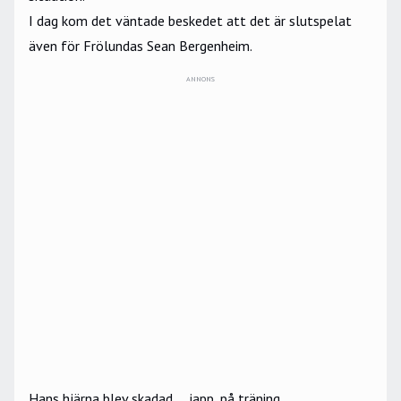
I dag kom det väntade beskedet
att det är slutspelat
även för Frölundas Sean Bergenheim.
ANNONS
Hans hjärna blev skadad … japp, på träning.