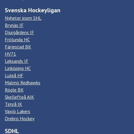
Svenska Hockeyligan
Nyheter inom SHL
Brynäs IF
Djurgårdens IF
Frölunda HC
Färjestad BK
HV71
Leksands IF
Linköping HC
Luleå HF
Malmö Redhawks
Rögle BK
Skellefteå AIK
Timrå IK
Växjö Lakers
Örebro Hockey
SDHL