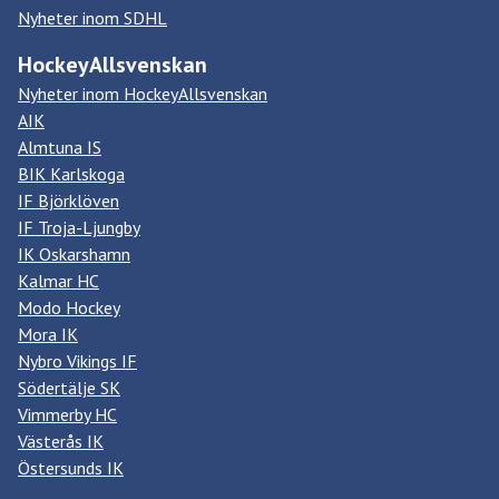
Nyheter inom SDHL
HockeyAllsvenskan
Nyheter inom HockeyAllsvenskan
AIK
Almtuna IS
BIK Karlskoga
IF Björklöven
IF Troja-Ljungby
IK Oskarshamn
Kalmar HC
Modo Hockey
Mora IK
Nybro Vikings IF
Södertälje SK
Vimmerby HC
Västerås IK
Östersunds IK