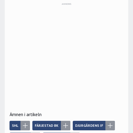
ANNONS
Ämnen i artikeln
SHL
FÄRJESTAD BK
DJURGÅRDENS IF