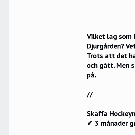
Vilket lag som 
Djurgården? Vet
Trots att det h
och gått. Men s
på.
//
Skaffa Hockeyn
✔ 3 månader g