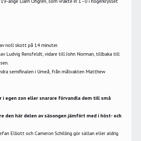
, 19-årige Liam Öhgren, som vräkte in 1–0 i högerkrysset
v noll skott på 14 minuter.
 Ludvig Rensfeldt, vidare till John Norman, tillbaka till
sen.
n andra semifinalen i Umeå, från målvakten Matthew
r i egen zon eller snarare förvandla dem till små
re den här delen av säsongen jämfört med i höst- och
an Elliott och Cameron Schilling gör sällan eller aldrig