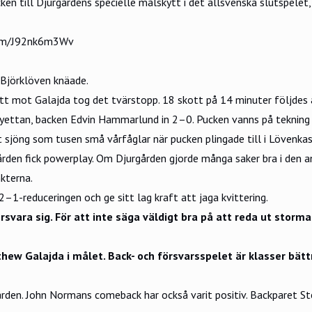
en till Djurgårdens specielle målskytt i det allsvenska slutspelet
com/J92nk6m3Wv
 Björklöven knäade.
 mot Galajda tog det tvärstopp. 18 skott på 14 minuter följdes a
yettan, backen Edvin Hammarlund in 2–0. Pucken vanns på tekning av
 sjöng som tusen små vårfåglar när pucken plingade till i Lövenkas
urgården fick powerplay. Om Djurgården gjorde många saker bra i de
nkterna.
–1-reduceringen och ge sitt lag kraft att jaga kvittering.
svara sig. För att inte säga väldigt bra på att reda ut storma
hew Galajda i målet. Back- och försvarsspelet är klasser bätt
rden. John Normans comeback har också varit positiv. Backparet Stef