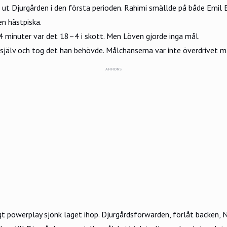
 Djurgården i den första perioden. Rahimi smällde på både Emil Ber
n hästpiska.
4 minuter var det 18–4 i skott. Men Löven gjorde inga mål.
jälv och tog det han behövde. Målchanserna var inte överdrivet m
ANNONS
kigt powerplay sjönk laget ihop. Djurgårdsforwarden, förlåt backen, 