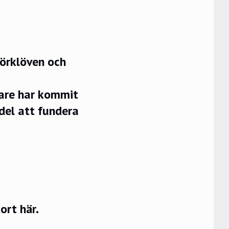
jörklöven och
lare har kommit
del att fundera
rt här.