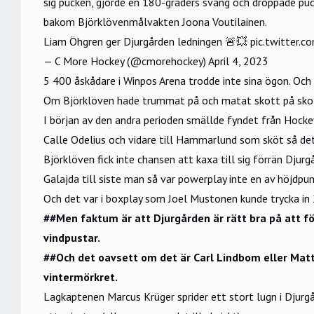
sig pucken, gjorde en 180-graders sväng och droppade puck
bakom Björklövenmålvakten Joona Voutilainen.
Liam Öhgren ger Djurgården ledningen 🚨💥
pic.twitter.
— C More Hockey (@cmorehockey)
April 4, 2023
5 400 åskådare i Winpos Arena trodde inte sina ögon. Och
Om Björklöven hade trummat på och matat skott på skott
I början av den andra perioden smällde fyndet från Hocke
Calle Odelius och vidare till Hammarlund som sköt så det
Björklöven fick inte chansen att kaxa till sig förrän Dj
Galajda till siste man så var powerplay inte en av höjdpu
Och det var i boxplay som Joel Mustonen kunde trycka in 2
##Men faktum är att Djurgården är rätt bra på att för
vindpustar.
##Och det oavsett om det är Carl Lindbom eller Matt
vintermörkret.
Lagkaptenen Marcus Krüger sprider ett stort lugn i Djurgå