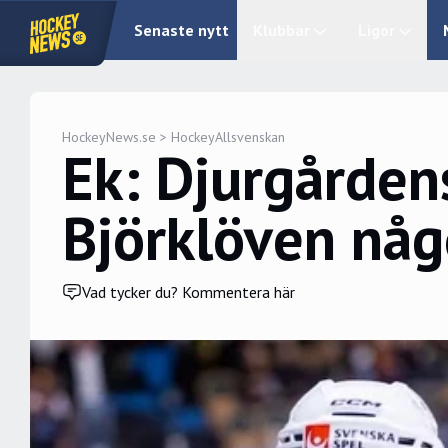
Senaste nytt
Klubbar
Ligor
HockeyNews.se
>
HockeyAllsvenskan
Ek: Djurgårdens
Björklöven någ
Vad tycker du? Kommentera här