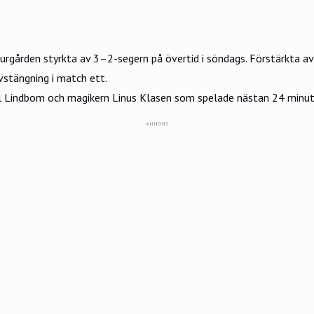
gården styrkta av 3–2-segern på övertid i söndags. Förstärkta av 
vstängning i match ett.
l Lindbom och magikern Linus Klasen som spelade nästan 24 minuter
ANNONS