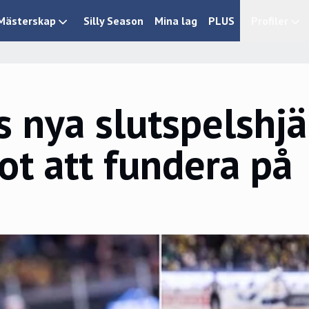
Mästerskap
Silly Season
Mina lag
PLUS
Profiler
 nya slutspelshjä
ot att fundera på