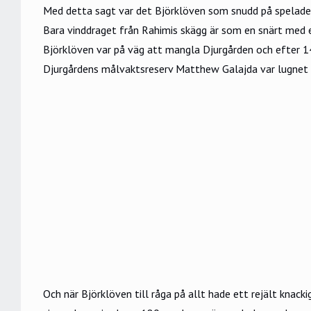
Med detta sagt var det Björklöven som snudd på spelade ut
Bara vinddraget från Rahimis skägg är som en snärt med e
Björklöven var på väg att mangla Djurgården och efter 1
Djurgårdens målvaktsreserv Matthew Galajda var lugnet s
Och när Björklöven till råga på allt hade ett rejält knac