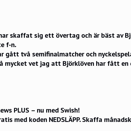
har skaffat sig ett övertag och är bäst av B
e f-n.
ar gått två semifinalmatcher och nyckelspe
å mycket vet jag att Björklöven har fått en 
ews PLUS – nu med Swish!
ratis med koden NEDSLÄPP.
Skaffa månadsko